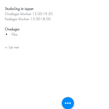
StudioUng är öppet: 
Onsdagar klockan 15.00-19.30.
Fredagar klockan 15.00-18.00.
Onsdagar
Fika 
Läs mer ->
STORT TACK
Stockholms stad
Stiftelsen Konung Oscar II:s och Drottning Sofias
Guldbröllopsminne
Hägersten-Älvsjö Stadsdelsförvaltning
Länsstyrelsen i Stockholm
Stiftelsen Kronprinsessan Margaretas Minnesfond