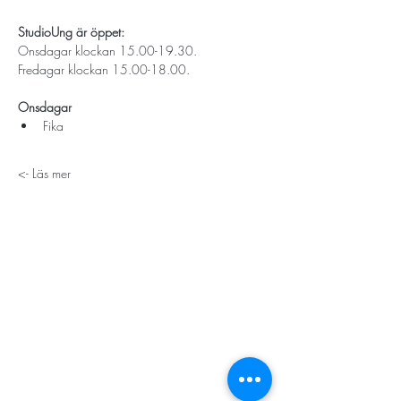
StudioUng är öppet: 
Onsdagar klockan 15.00-19.30.
Fredagar klockan 15.00-18.00.
Onsdagar
Fika 
Läs mer ->
STORT TACK
Stockholms stad
Stiftelsen Konung Oscar II:s och Drottning Sofias
Guldbröllopsminne
Hägersten-Älvsjö Stadsdelsförvaltning
Länsstyrelsen i Stockholm
Stiftelsen Kronprinsessan Margaretas Minnesfond