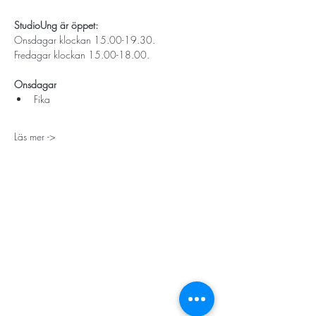
StudioUng är öppet: 
Onsdagar klockan 15.00-19.30.
Fredagar klockan 15.00-18.00.
Onsdagar
Fika 
Läs mer ->
STORT TACK
Stockholms stad
Stiftelsen Konung Oscar II:s och Drottning Sofias
Guldbröllopsminne
Hägersten-Älvsjö Stadsdelsförvaltning
Länsstyrelsen i Stockholm
Stiftelsen Kronprinsessan Margaretas Minnesfond