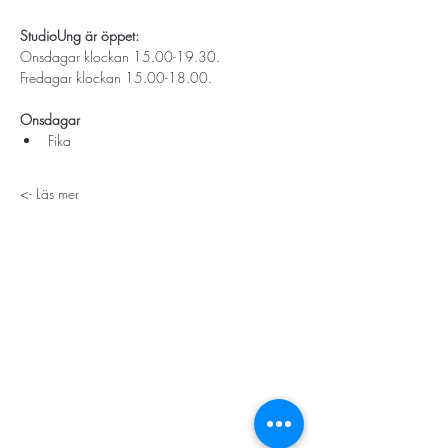
StudioUng är öppet: 
Onsdagar klockan 15.00-19.30.
Fredagar klockan 15.00-18.00.
Onsdagar
Fika 
Läs mer ->
STORT TACK
Stockholms stad
Stiftelsen Konung Oscar II:s och Drottning Sofias
Guldbröllopsminne
Hägersten-Älvsjö Stadsdelsförvaltning
Länsstyrelsen i Stockholm
Stiftelsen Kronprinsessan Margaretas Minnesfond