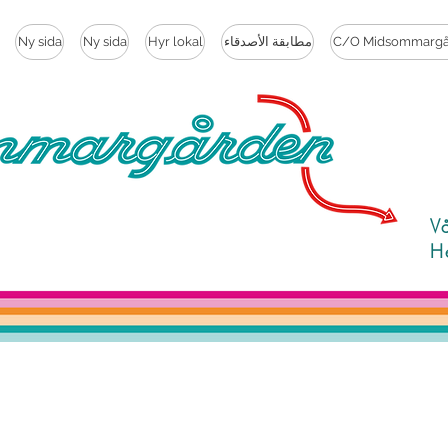
C/O Midsommargå
مطابقة الأصدقاء
Hyr lokal
Ny sida
Ny sida
V
H