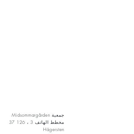
AKT
جمعية Midsommargården
مخطط الهاتف 3 ، 126 37
Hägersten