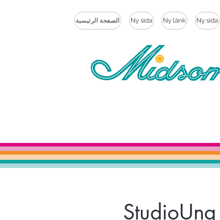
Ny sida
Ny länk
Ny sida
الصفحة الرئيسية
StudioUng