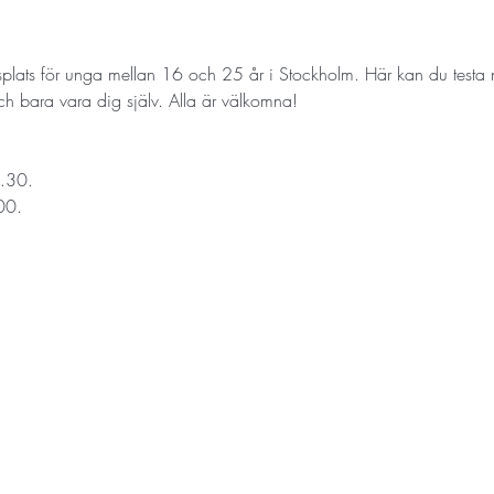
splats för unga mellan 16 och 25 år i Stockholm. Här kan du testa n
 och bara vara dig själv. Alla är välkomna!
.30.
00.