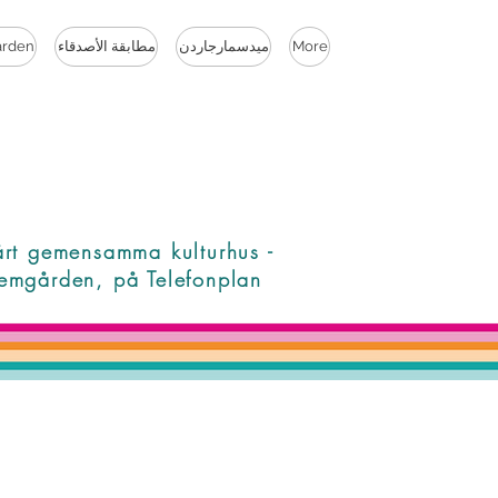
More
ميدسمارجاردن
مطابقة الأصدقاء
rden
årt gemensamma kulturhus -
emgården, på Telefonplan