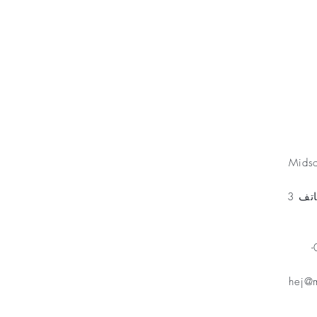
Minnesfond
Mids
مخطط الهاتف 3
هاتف: 070-
hej@