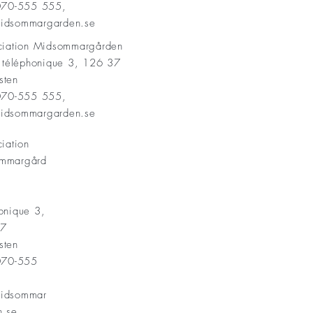
 070-555 555,
idsommargarden.se
ociation Midsommargården
t téléphonique 3, 126 37
sten
 070-555 555,
idsommargarden.se
ciation
mmargård
onique 3,
37
sten
 070-555
idsommar
n.se