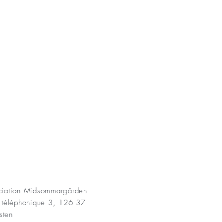
AKT
ociation Midsommargården
t téléphonique 3, 126 37
sten