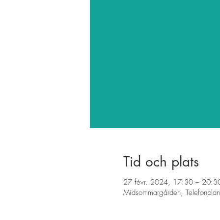
Tid och plats
27 févr. 2024, 17:30 – 20:3
Midsommargården, Telefonplan