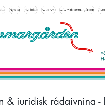
sida
Ny sida
Hyr lokal
Avec Ami
C/O Midsommargården
Ave
V
H
 & juridisk rådgivning -