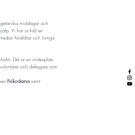
vegetariska middagar och 
hjälp. Vi har också en 
 medan föräldrar och övriga 
kholm
. Det är en mötesplats 
 volontärer och deltagare som 
sen 
Frökodarna
 samt 