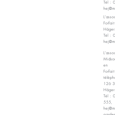
Tél :
Minnesfond
hej@m
L'ass
Forfai
Häger
Tél :
hej@m
L'asso
Midso
en
Forfait
téléph
126 
Häger
Tél :
555,
hej@m
garde