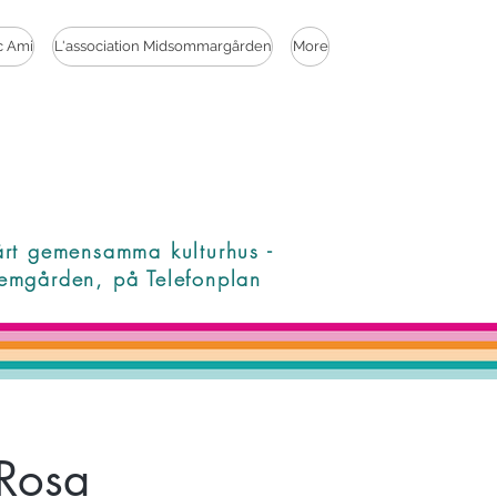
c Ami
L'association Midsommargården
More
årt gemensamma kulturhus -
emgården, på Telefonplan
 Rosa