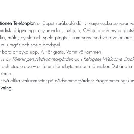
tionen Telefonplan
 ett öppet språkcafé där vi varje vecka serverar 
juridisk rådgivning i asylärenden, läxhjälp, CV-hjälp och myndighets
eka, måla, pyssla och spela pingis tillsammans med våra volontärer
rata, umgås och spela brädspel.
bara att dyka upp. Allt är gratis. Varmt välkommen!
ivs av 
Föreningen Midsommargården
 och 
Refugees Welcome Stoc
 och etablerade – ett forum för utbyte mellan människor. Det är alla
eterna.
ar två olika verksamheter på Midsommargården: Programmeringskur
ivning.