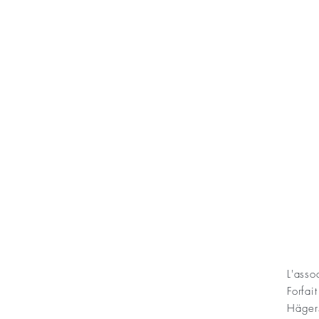
KONT
L'ass
Forfai
ning Sofias Guldbröllopsminne
Häger