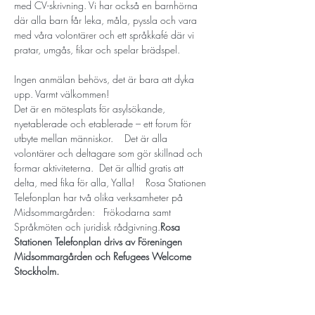
med CV-skrivning. Vi har också en barnhörna 
där alla barn får leka, måla, pyssla och vara 
med våra volontärer och ett språkkafé där vi 
pratar, umgås, fikar och spelar brädspel.
Ingen anmälan behövs, det är bara att dyka 
upp. Varmt välkommen!
Det är en mötesplats för asylsökande, 
nyetablerade och etablerade – ett forum för 
utbyte mellan människor.  ​  Det är alla 
volontärer och deltagare som gör skillnad och 
formar aktiviteterna.  Det är alltid gratis att 
delta, med fika för alla, Yalla!  ​  Rosa Stationen 
Telefonplan har två olika verksamheter på 
Midsommargården:   Frökodarna samt 
Språkmöten och juridisk rådgivning.
Rosa 
Stationen Telefonplan drivs av Föreningen 
Midsommargården och Refugees Welcome 
Stockholm. 