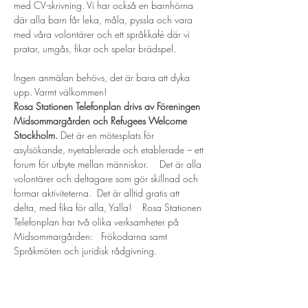
med CV-skrivning. Vi har också en barnhörna 
där alla barn får leka, måla, pyssla och vara 
med våra volontärer och ett språkkafé där vi 
pratar, umgås, fikar och spelar brädspel.
Ingen anmälan behövs, det är bara att dyka 
upp. Varmt välkommen!
Rosa Stationen Telefonplan drivs av Föreningen 
Midsommargården och Refugees Welcome 
Stockholm. 
Det är en mötesplats för 
asylsökande, nyetablerade och etablerade – ett 
forum för utbyte mellan människor.  ​  Det är alla 
volontärer och deltagare som gör skillnad och 
formar aktiviteterna.  Det är alltid gratis att 
delta, med fika för alla, Yalla!  ​  Rosa Stationen 
Telefonplan har två olika verksamheter på 
Midsommargården:   Frökodarna samt 
Språkmöten och juridisk rådgivning.