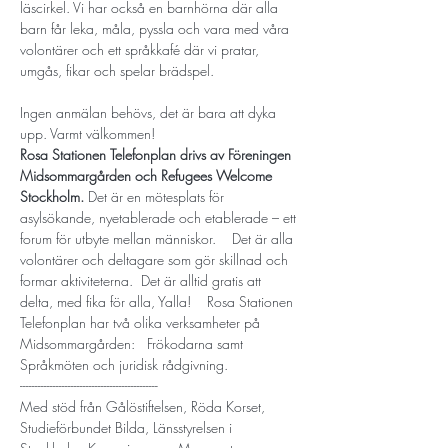
läscirkel. Vi har också en barnhörna där alla 
barn får leka, måla, pyssla och vara med våra 
volontärer och ett språkkafé där vi pratar, 
umgås, fikar och spelar brädspel.
Ingen anmälan behövs, det är bara att dyka 
upp. Varmt välkommen!
Rosa Stationen Telefonplan drivs av Föreningen 
Midsommargården och Refugees Welcome 
Stockholm. 
Det är en mötesplats för 
asylsökande, nyetablerade och etablerade – ett 
forum för utbyte mellan människor.  ​  Det är alla 
volontärer och deltagare som gör skillnad och 
formar aktiviteterna.  Det är alltid gratis att 
delta, med fika för alla, Yalla!  ​  Rosa Stationen 
Telefonplan har två olika verksamheter på 
Midsommargården:   Frökodarna samt 
Språkmöten och juridisk rådgivning.
----------------------------------------------
Med stöd från Gålöstiftelsen, Röda Korset, 
Studieförbundet Bilda, Länsstyrelsen i 