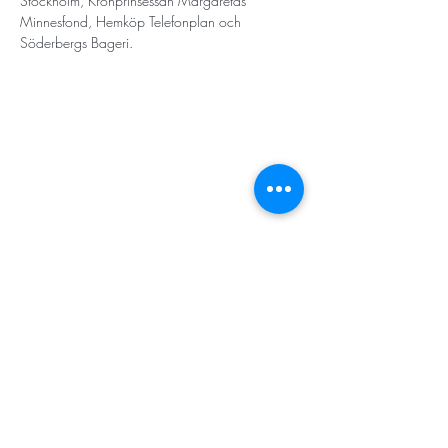
Stockholm, Kronprinsessan Margaretas 
Minnesfond, Hemköp Telefonplan och 
Söderbergs Bageri.
STORT TACK
Stockholms stad
Stiftelsen Konung Oscar II:s och Drottning Sofias
Guldbröllopsminne
Hägersten-Älvsjö Stadsdelsförvaltning
Länsstyrelsen i Stockholm
Stiftelsen Kronprinsessan Margaretas Minnesfond
Stiftelsen Maja & J.P. Åhlén
Äldreförvaltningen i Stockholm
Stiftelsen Oscar Hirschs minne
Gålöstiftelsen
Makarna Malmqvists minne
ABF i Stockholm
Söderbergs Bageri
Ica Nära Telefonplan​​