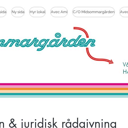
sida
Ny sida
Hyr lokal
Avec Ami
C/O Midsommargården
Ave
V
H
 & juridisk rådgivning