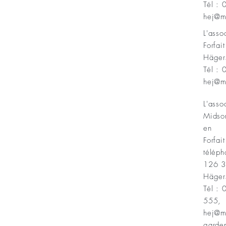
Tél :
Minnesfond
hej@m
L'ass
Forfai
Häger
Tél :
hej@m
L'asso
Midso
en
Forfait
téléph
126 
Häger
Tél :
555,
hej@m
garde