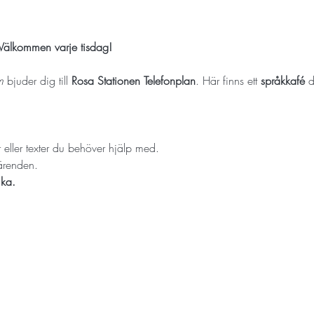
 Välkommen varje tisdag!
m
 bjuder dig till 
Rosa Stationen Telefonplan
. Här finns ett 
språkkafé
 
 eller texter du behöver hjälp med.
lärenden.
ika.