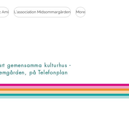
c Ami
L'association Midsommargården
More
årt gemensamma kulturhus -
emgården, på Telefonplan