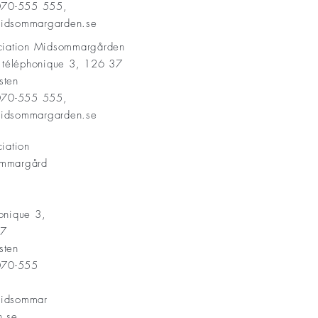
 070-555 555,
idsommargarden.se
ociation Midsommargården
t téléphonique 3, 126 37
sten
 070-555 555,
idsommargarden.se
ciation
mmargård
onique 3,
37
sten
 070-555
idsommar
n.se