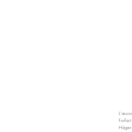
KONT
L'ass
Forfai
ning Sofias Guldbröllopsminne
Häger