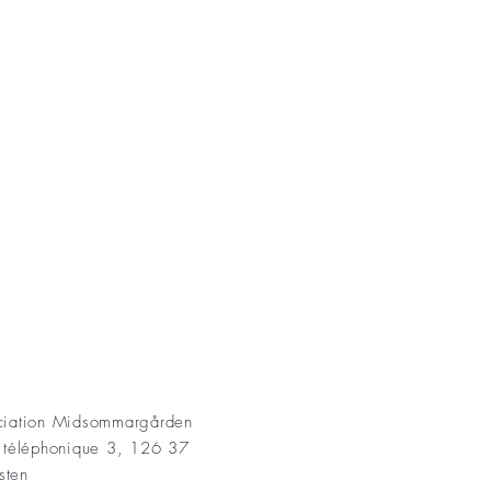
AKT
ociation Midsommargården
t téléphonique 3, 126 37
sten