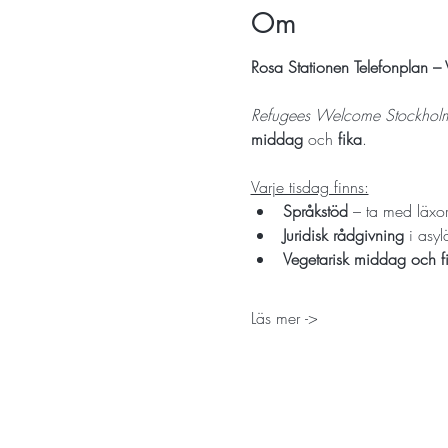
Om
Rosa Stationen Telefonplan –
Refugees Welcome Stockhol
middag
 och 
fika
.
Varje tisdag finns:
Språkstöd
 – ta med läxor
Juridisk rådgivning
 i asy
Vegetarisk middag och f
Läs mer ->