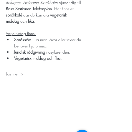
Refugees Welcome Stockholm
 bjuder dig till 
Rosa Stationen Telefonplan
. Här finns ett 
språkkafé
 där du kan äta 
vegetarisk 
middag
 och 
fika
.
Varje tisdag finns:
Språkstöd
 – ta med läxor eller texter du 
behöver hjälp med.
Juridisk rådgivning
 i asylärenden.
Vegetarisk middag och fika.
Läs mer ->
STORT TACK
Stockholms stad
Stiftelsen Konung Oscar II:s och Drottning Sofias