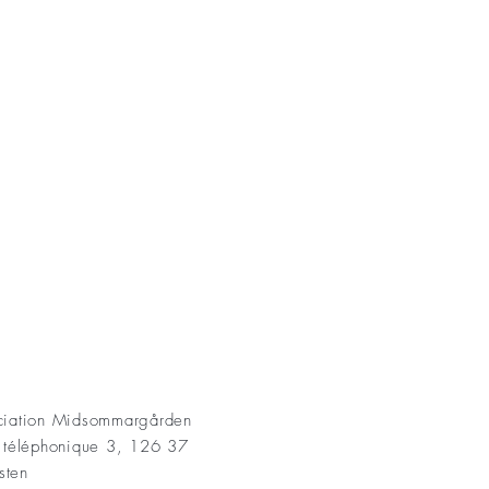
AKT
ociation Midsommargården
t téléphonique 3, 126 37
sten