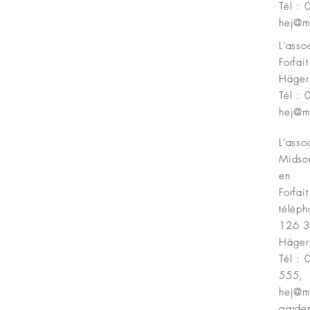
Tél :
Minnesfond
hej@m
L'ass
Forfai
Häger
Tél :
hej@m
L'asso
Midso
en
Forfait
téléph
126 
Häger
Tél :
555,
hej@m
garde