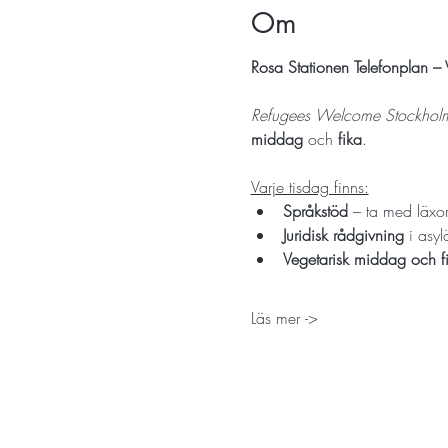
Om
Rosa Stationen Telefonplan –
Refugees Welcome Stockhol
middag
 och 
fika
.
Varje tisdag finns:
Språkstöd
 – ta med läxor
Juridisk rådgivning
 i asy
Vegetarisk middag och f
Läs mer ->