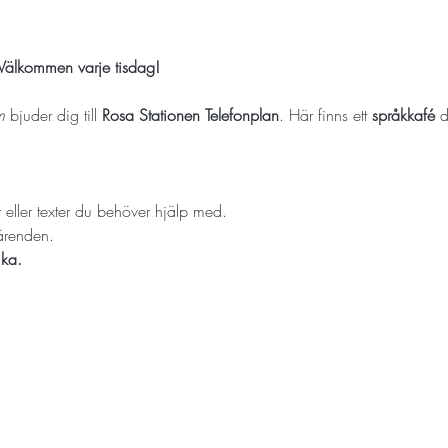
 Välkommen varje tisdag!
m
 bjuder dig till 
Rosa Stationen Telefonplan
. Här finns ett 
språkkafé
 
 eller texter du behöver hjälp med.
lärenden.
ika.