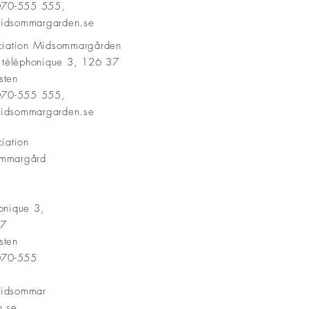
 070-555 555,
idsommargarden.se
ociation Midsommargården
t téléphonique 3, 126 37
sten
 070-555 555,
idsommargarden.se
ciation
mmargård
onique 3,
37
sten
 070-555
idsommar
n.se