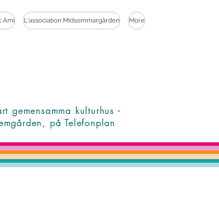
c Ami
L'association Midsommargården
More
årt gemensamma kulturhus -
emgården, på Telefonplan