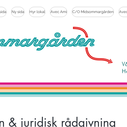
sida
Ny sida
Hyr lokal
Avec Ami
C/O Midsommargården
Ave
V
H
 & juridisk rådgivning