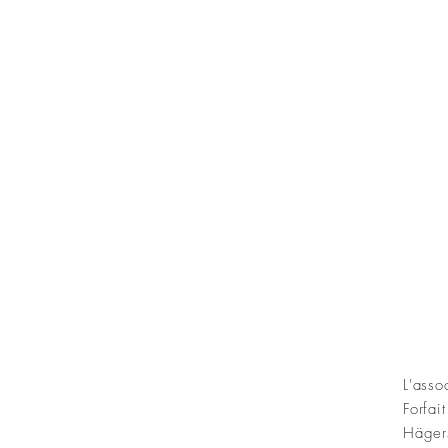
KONT
L'ass
Forfai
ning Sofias Guldbröllopsminne
Häger