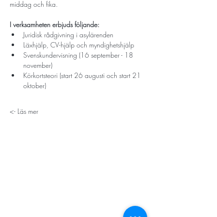
middag och fika. 
I verksamheten erbjuds följande:
Juridisk rådgivning i asylärenden
Läxhjälp, CV-hjälp och myndighetshjälp
Svenskundervisning (16 september - 18 
november)
Körkortsteori (start 26 augusti och start 21 
oktober)
Läs mer ->
STORT TACK
Stockholms stad
Stiftelsen Konung Oscar II:s och Drottning Sofias
Guldbröllopsminne