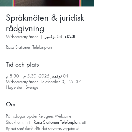
Språkmöten & juridisk
rådgivning
الثلاثاء، 04 نوفمبر
  |  
Midsommargården
Rosa Stationen Telefonplan
Tid och plats
04 نوفمبر 2025، 5:30 م – 8:30 م
Midsommargården, Telefonplan 3, 126 37
Hägersten, Sverige
Om
På tisdagar bjuder Refugees Welcome 
Stockholm in till 
Rosa Stationen Telefonplan
, ett 
öppet språkkafé där det serveras vegetarisk 