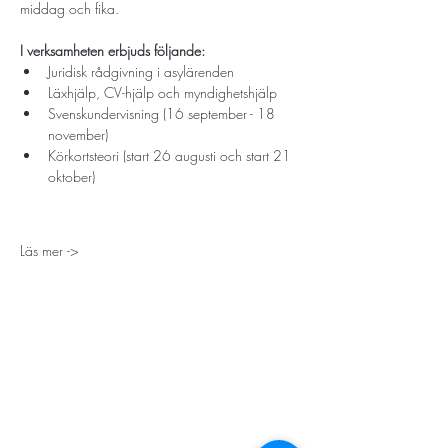
middag och fika. 
I verksamheten erbjuds följande:
Juridisk rådgivning i asylärenden
Läxhjälp, CV-hjälp och myndighetshjälp
Svenskundervisning (16 september - 18 
november)
Körkortsteori (start 26 augusti och start 21 
oktober)
Läs mer ->
STORT TACK
Stockholms stad
Stiftelsen Konung Oscar II:s och Drottning Sofias