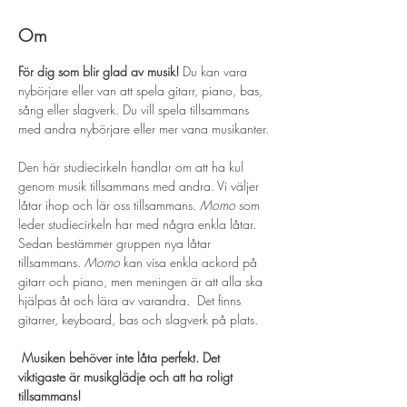
Om
För dig som blir glad av musik! 
Du kan vara 
nybörjare eller van att spela gitarr, piano, bas, 
sång eller slagverk. Du vill spela tillsammans 
med andra nybörjare eller mer vana musikanter. 
Den här studiecirkeln handlar om att ha kul 
genom musik tillsammans med andra. Vi väljer 
låtar ihop och lär oss tillsammans. 
Momo 
som 
leder studiecirkeln har med några enkla låtar. 
Sedan bestämmer gruppen nya låtar 
tillsammans. 
Momo 
kan visa enkla ackord på 
gitarr och piano, men meningen är att alla ska 
hjälpas åt och lära av varandra.  Det finns 
gitarrer, keyboard, bas och slagverk på plats.
 Musiken behöver inte låta perfekt. Det 
viktigaste är musikglädje och att ha roligt 
tillsammans! 