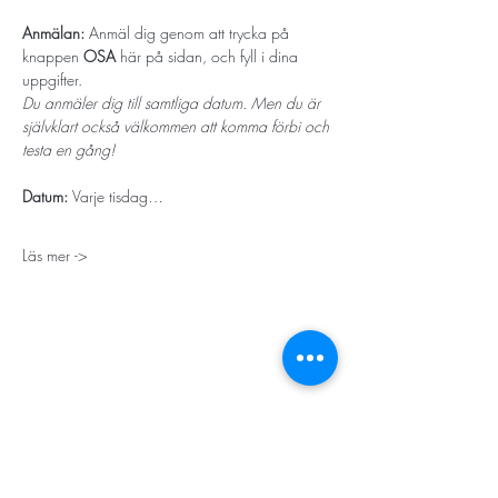
Anmälan: 
Anmäl dig genom att trycka på 
knappen 
OSA
 här på sidan, och fyll i dina 
uppgifter.
Du anmäler dig till samtliga datum. Men du är 
självklart också välkommen att komma förbi och 
testa en gång! 
Datum: 
Varje tisdag…
Läs mer ->
STORT TACK
Stockholms stad
Stiftelsen Konung Oscar II:s och Drottning Sofias
Guldbröllopsminne