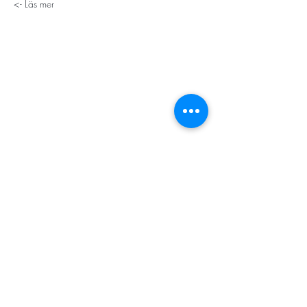
Läs mer ->
STORT TACK
Stockholms stad
Stiftelsen Konung Oscar II:s och Drottning Sofias
Guldbröllopsminne
Hägersten-Älvsjö Stadsdelsförvaltning
Länsstyrelsen i Stockholm
Stiftelsen Kronprinsessan Margaretas Minnesfond
Stiftelsen Maja & J.P. Åhlén
Äldreförvaltningen i Stockholm
Stiftelsen Oscar Hirschs minne
Gålöstiftelsen
Makarna Malmqvists minne
ABF i Stockholm
Söderbergs Bageri
Ica Nära Telefonplan​​
KONTAKT