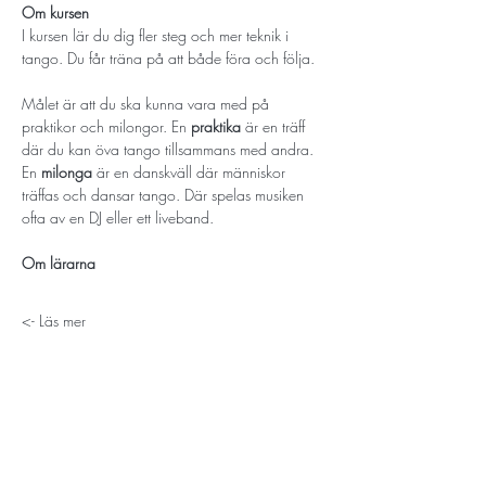
Om kursen
I kursen lär du dig fler steg och mer teknik i 
tango. Du får träna på att både föra och följa.
Målet är att du ska kunna vara med på 
praktikor och milongor. En 
praktika
 är en träff 
där du kan öva tango tillsammans med andra. 
En 
milonga
 är en danskväll där människor 
träffas och dansar tango. Där spelas musiken 
ofta av en DJ eller ett liveband.
Om lärarna
Läs mer ->
STORT TACK