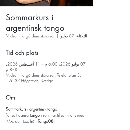
Sommarkurs i
argentinsk tango
الثلاثاء، 07 يوليو
  |  
Midsommargårdens stora sal
Tid och plats
07 يوليو 2026، 6:00 م – 11 أغسطس 2026،
8:00 م
Midsommargårdens stora sal, Telefonplan 3,
126 37 Hägersten, Sverige
Om
Sommarkurs i argentinsk tango
Fortsätt dansa
 tango
 i sommar tillsammans med 
Aldo
 och 
Linn
 från 
Tango08!