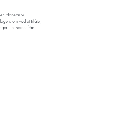
gen planerar vi 
en, om vädret tillåter, 
er runt hörnet från 