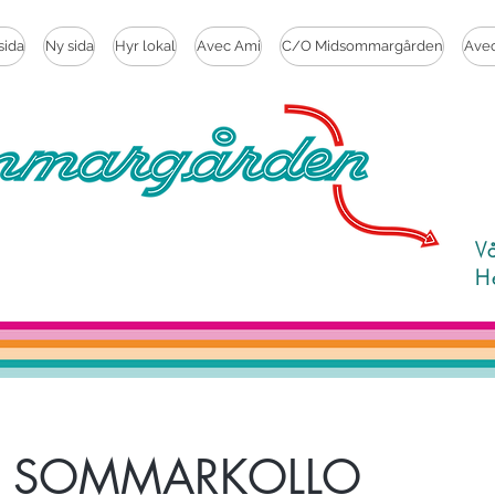
sida
Ny sida
Hyr lokal
Avec Ami
C/O Midsommargården
Ave
V
H
en SOMMARKOLLO