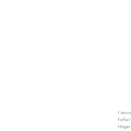
KONT
L'ass
Forfai
ning Sofias Guldbröllopsminne
Häger