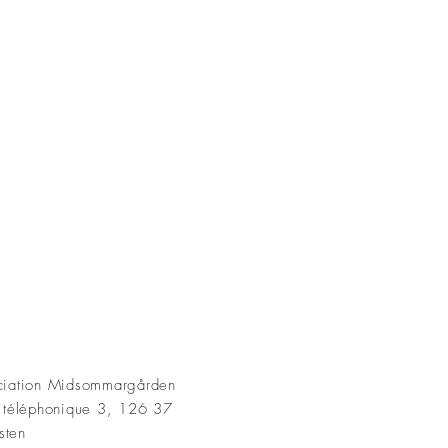
AKT
ociation Midsommargården
t téléphonique 3, 126 37
sten