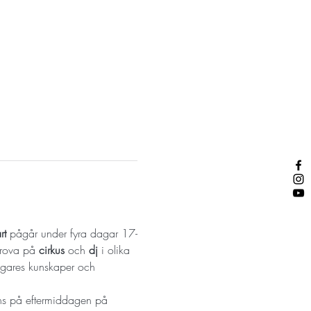
rt
 pågår under fyra dagar 17-
prova på
 cirkus
 och 
dj
 i olika 
agares kunskaper och 
ans på eftermiddagen på 