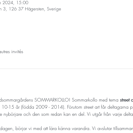
in 2024, 15:00
n 3, 126 37 Hägersten, Sverige
tres invités
idsommargårdens SOMMARKOLLO! Sommarkollo med tema 
street a
arn 10-15 år (födda 2009 - 2014). Förutom street art får deltagarna 
e nybörjare och den som redan kan en del. Vi utgår från varje delt
dagen, börjar vi med att lära känna varandra. Vi avslutar tillsamm