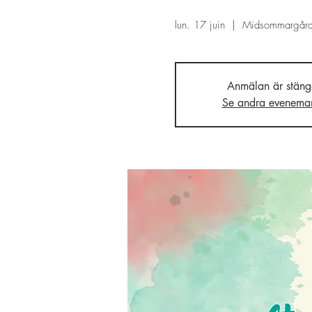
lun. 17 juin
  |  
Midsommargår
Anmälan är stäng
Se andra evenema