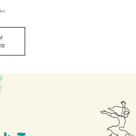
den
d
ng