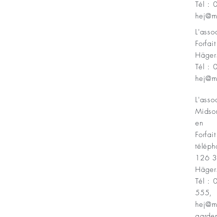
Tél :
Minnesfond
hej@m
L'ass
Forfai
Häger
Tél :
hej@m
L'asso
Midso
en
Forfait
téléph
126 
Häger
Tél :
555,
hej@m
garde