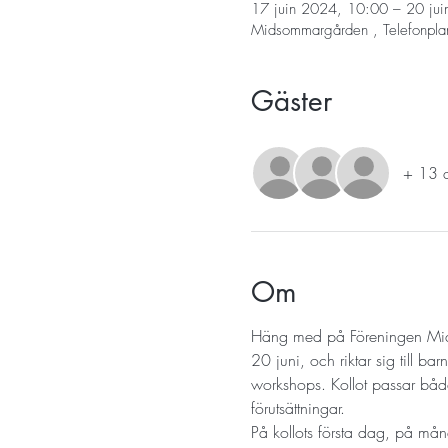
17 juin 2024, 10:00 – 20 ju
Midsommargården , Telefonpla
Gäster
+ 13 au
Om
Häng med på Föreningen M
20 juni, och riktar sig till b
workshops. Kollot passar båd
förutsättningar.
På kollots första dag, på mån