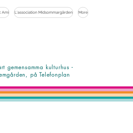
c Ami
L'association Midsommargården
More
årt gemensamma kulturhus -
emgården, på Telefonplan