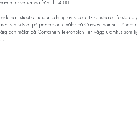
havare är välkomna från kl 14.00.
derna i street art under ledning av street art - konstnärer. Första da
r ner och skissar på papper och målar på Canvas inomhus. Andra dag
ärg och målar på Containern Telefonplan - en vägg utomhus som ligg
r…