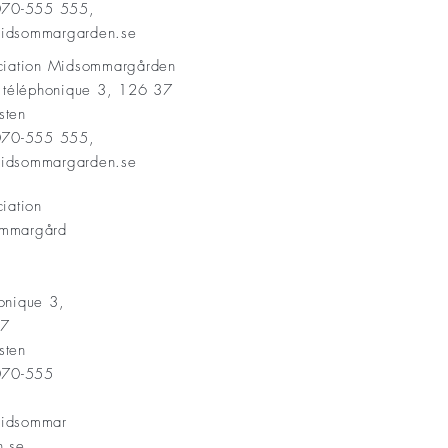
 070-555 555,
idsommargarden.se
ociation Midsommargården
t téléphonique 3, 126 37
sten
 070-555 555,
idsommargarden.se
ciation
mmargård
onique 3,
37
sten
 070-555
idsommar
n.se