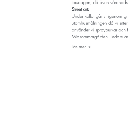
torsdagen, då även vårdnads
Street art:
Under kollot går vi igenom grun
utomhusmålningen då vi sitte
använder vi sprayburkar och f
Midsommargården. Ledare ä
Läs mer ->