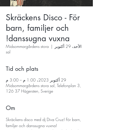
Skräckens Disco - För
barn, familjer och
danssugna vuxna!
الأحد، 29 أكتوبر
  |  
Midsommargårdens stora
sal
Tid och plats
29 أكتوبر 2023، 1:00 م – 3:00 م
Midsommargårdens stora sal, Telefonplan 3,
126 37 Hägersten, Sverige
Om
Skräckens disco med dj Diva Cruz! För barn, 
familjer och danssugna vuxna! 