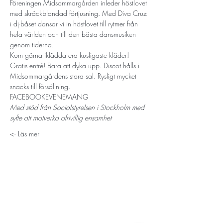
Föreningen Midsommargården inleder höstlovet 
med skräckblandad förtjusning. Med Diva Cruz 
i dj-båset dansar vi in höstlovet till rytmer från 
hela världen och till den bästa dansmusiken 
genom tiderna.
Kom gärna iklädda era kusligaste kläder! 
Gratis entré! Bara att dyka upp. Discot hålls i 
Midsommargårdens stora sal. Rysligt mycket 
snacks till försäljning. 
FACEBOOKEVENEMANG
Med stöd från Socialstyrelsen i Stockholm med 
syfte att motverka ofrivillig ensamhet
Läs mer ->
STORT TACK
Stockholms stad