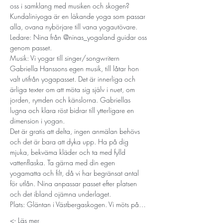
oss i samklang med musiken och skogen? 
Kundaliniyoga är en läkande yoga som passar 
alla, ovana nybörjare till vana yogautövare.
Ledare: Nina från @ninas_yogaland guidar oss 
genom passet.
Musik: Vi yogar till singer/songwritern 
Gabriella Hanssons egen musik, till låtar hon 
valt utifrån yogapasset. Det är innerliga och 
ärliga texter om att möta sig själv i nuet, om 
jorden, rymden och känslorna. Gabriellas 
lugna och klara röst bidrar till ytterligare en 
dimension i yogan.
Det är gratis att delta, ingen anmälan behövs 
och det är bara att dyka upp. Ha på dig 
mjuka, bekväma kläder och ta med fylld 
vattenflaska. Ta gärna med din egen 
yogamatta och filt, då vi har begränsat antal 
för utlån. Nina anpassar passet efter platsen 
och det ibland ojämna underlaget.
Plats: Gläntan i Västbergaskogen. Vi möts på…
Läs mer ->