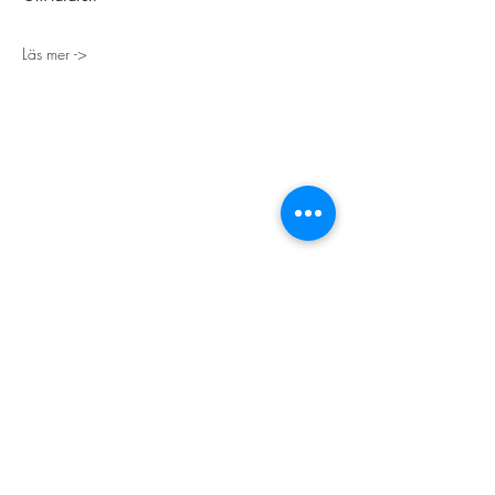
Läs mer ->
STORT TACK
Stockholms stad
Stiftelsen Konung Oscar II:s och Drottning Sofias
Guldbröllopsminne
Hägersten-Älvsjö Stadsdelsförvaltning
Länsstyrelsen i Stockholm
Stiftelsen Kronprinsessan Margaretas Minnesfond
Stiftelsen Maja & J.P. Åhlén
Äldreförvaltningen i Stockholm
Stiftelsen Oscar Hirschs minne
Gålöstiftelsen
Makarna Malmqvists minne
ABF i Stockholm
Söderbergs Bageri
Ica Nära Telefonplan​​