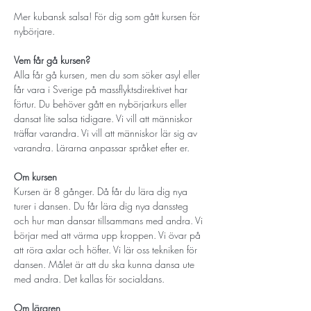
Mer kubansk salsa! För dig som gått kursen för 
nybörjare. 
Vem får gå kursen? 
Alla får gå kursen, men du som söker asyl eller 
får vara i Sverige på massflyktsdirektivet har 
förtur. Du behöver gått en nybörjarkurs eller 
dansat lite salsa tidigare. Vi vill att människor 
träffar varandra. Vi vill att människor lär sig av 
varandra. Lärarna anpassar språket efter er. 
Om kursen
Kursen är 8 gånger. Då får du lära dig nya 
turer i dansen. Du får lära dig nya danssteg 
och hur man dansar tillsammans med andra. Vi 
börjar med att värma upp kroppen. Vi övar på 
att röra axlar och höfter. Vi lär oss tekniken för 
dansen. Målet är att du ska kunna dansa ute 
med andra. Det kallas för socialdans. 
Om läraren