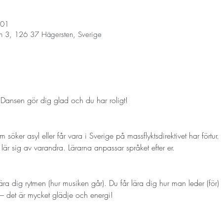
01 أبريل 2026، 6:00 م – 7:00 م
n 3, 126 37 Hägersten, Sverige
Dansen gör dig glad och du har roligt!
öker asyl eller får vara i Sverige på massflyktsdirektivet har förtur. V
 lär sig av varandra. Lärarna anpassar språket efter er. 
ra dig rytmen (hur musiken går). Du får lära dig hur man leder (för)
– det är mycket glädje och energi!