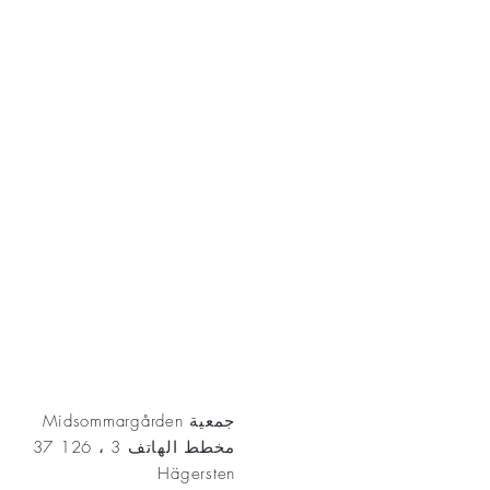
AKT
جمعية Midsommargården
مخطط الهاتف 3 ، 126 37
Hägersten