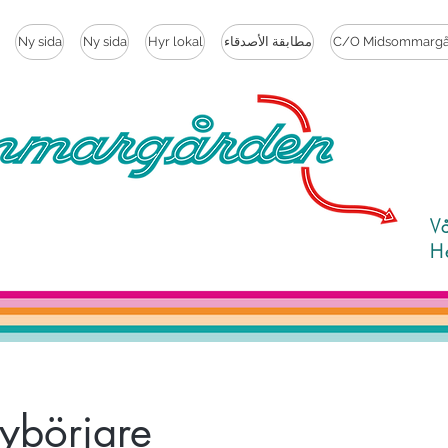
C/O Midsommargå
مطابقة الأصدقاء
Hyr lokal
Ny sida
Ny sida
V
H
nybörjare