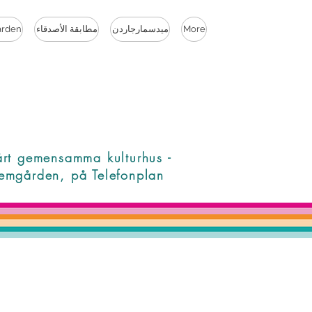
More
ميدسمارجاردن
مطابقة الأصدقاء
rden
årt gemensamma kulturhus -
emgården, på Telefonplan