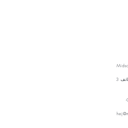
Minnesfond
Mids
مخطط الهاتف 3
هاتف: 070-
hej@