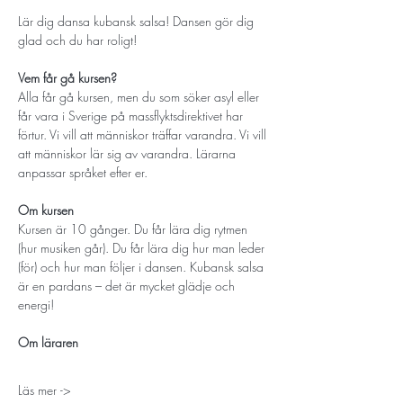
Lär dig dansa kubansk salsa! Dansen gör dig 
glad och du har roligt!
Vem får gå kursen? 
Alla får gå kursen, men du som söker asyl eller 
får vara i Sverige på massflyktsdirektivet har 
förtur. Vi vill att människor träffar varandra. Vi vill 
att människor lär sig av varandra. Lärarna 
anpassar språket efter er. 
Om kursen
Kursen är 10 gånger. Du får lära dig rytmen 
(hur musiken går). Du får lära dig hur man leder 
(för) och hur man följer i dansen. Kubansk salsa 
är en pardans – det är mycket glädje och 
energi!
Om läraren
Läs mer ->