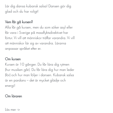
Lär dig dansa kubansk salsa! Dansen gör dig 
glad och du har roligt!
Vem får gå kursen? 
Alla får gå kursen, men du som söker asyl eller 
får vara i Sverige på massflyktsdirektivet har 
förtur. Vi vill att människor träffar varandra. Vi vill 
att människor lär sig av varandra. Lärarna 
anpassar språket efter er. 
Om kursen
Kursen är 10 gånger. Du får lära dig rytmen 
(hur musiken går). Du får lära dig hur man leder 
(för) och hur man följer i dansen. Kubansk salsa 
är en pardans – det är mycket glädje och 
energi!
Om läraren
Läs mer ->