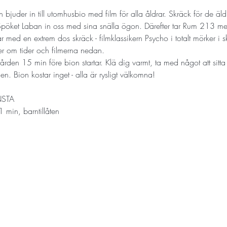
uder in till utomhusbio med film för alla åldrar. Skräck för de äld
Spöket Laban in oss med sina snälla ögon. Därefter tar Rum 213 med
tar med en extrem dos skräck - filmklassikern Psycho i totalt mörker
er om tider och filmerna nedan. 
en 15 min före bion startar. Klä dig varmt, ta med något att sitt
n. Bion kostar inget - alla är rysligt välkomna!
NSTA
 min, barntillåten 