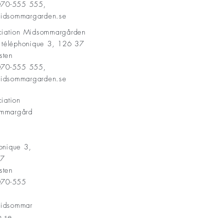
 070-555 555,
idsommargarden.se
ociation Midsommargården
t téléphonique 3, 126 37
sten
 070-555 555,
idsommargarden.se
ciation
mmargård
onique 3,
37
sten
 070-555
idsommar
n.se