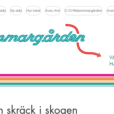
sida
Ny sida
Hyr lokal
Avec Ami
C/O Midsommargården
Ave
V
H
 skräck i skogen