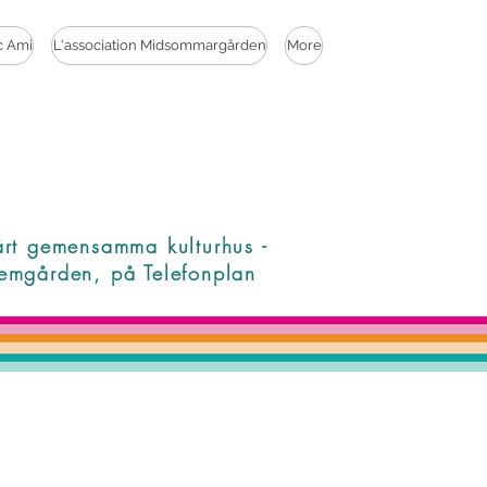
c Ami
L'association Midsommargården
More
årt gemensamma kulturhus -
emgården, på Telefonplan