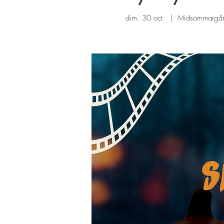
dim. 30 oct.
  |  
Midsommargå