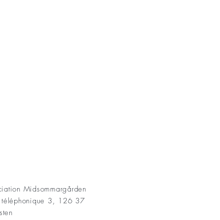
AKT
ociation Midsommargården
t téléphonique 3, 126 37
sten