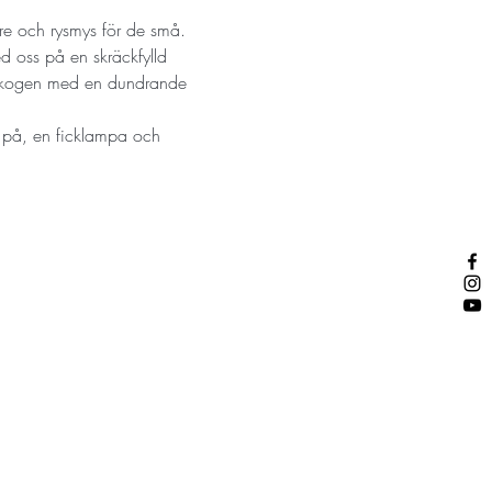
re och rysmys för de små. 
 oss på en skräckfylld 
 i skogen med en dundrande 
a på, en ficklampa och 