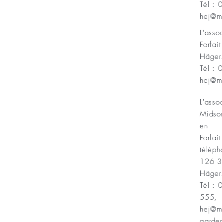
Tél :
Minnesfond
hej@m
L'ass
Forfai
Häger
Tél :
hej@m
L'asso
Midso
en
Forfait
téléph
126 
Häger
Tél :
555,
hej@m
garde