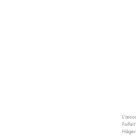
KONT
L'ass
Forfai
ning Sofias Guldbröllopsminne
Häger