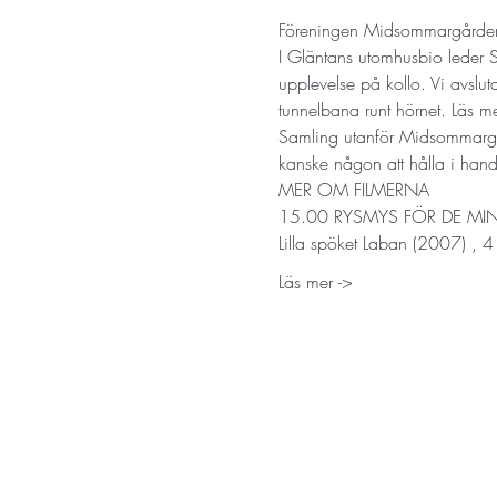
Föreningen Midsommargården bj
I Gläntans utomhusbio leder 
upplevelse på kollo. Vi avslu
tunnelbana runt hörnet. Läs m
Samling utanför Midsommargård
kanske någon att hålla i hande
MER OM FILMERNA 
15.00 RYSMYS FÖR DE MI
Lilla spöket Laban (2007) , 41
Läs mer ->