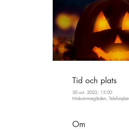
Tid och plats
30 oct. 2022, 15:00
Midsommargården, Telefonplan
Om