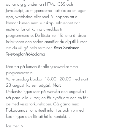
du lär dig grunderna i HTML, CSS och 
JavaScript, samt grunderna i att skapa en egen 
app, webbsida eller spel. Vi hoppas att du 
lämnar kursen med kunskap, erfarenhet och 
material för att kunna utvecklas till 
programmerare. De första tre tillfällena är drop 
in-lektioner och sedan anmäler du dig till kursen 
om du vill gå hela terminen.
Rosa Stationen 
Telefonplan
Frökodarna
Lärarna på kursen är alla yrkesverksamma 
programmerare.
Varje onsdag klockan 18.00 - 20.00 med start 
23 augusti (kursen pågår). 
När: 
Undervisningen sker på svenska och engelska i 
två parallella kurser, en för nybörjare och en för 
de med vissa förkunskaper. Gå gärna med i 
Frökodarnas 
 för aktuell info, tips och trix med 
kodningen och för att hålla kontakt…
Läs mer ->