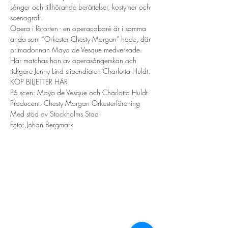
sånger och tillhörande berättelser, kostymer och 
scenografi.
Opera i förorten - en operacabaré är i samma 
anda som “Orkester Chesty Morgan” hade, där 
primadonnan Maya de Vesque medverkade. 
Här matchas hon av operasångerskan och 
tidigare Jenny Lind stipendiaten Charlotta Huldt.
KÖP BILJETTER HÄR
På scen: Maya de Vesque och Charlotta Huldt

Producent: Chesty Morgan Orkesterförening
Med stöd av Stockholms Stad
Foto: Johan Bergmark
STORT TACK
Stockholms stad
Stiftelsen Konung Oscar II:s och Drottning Sofias