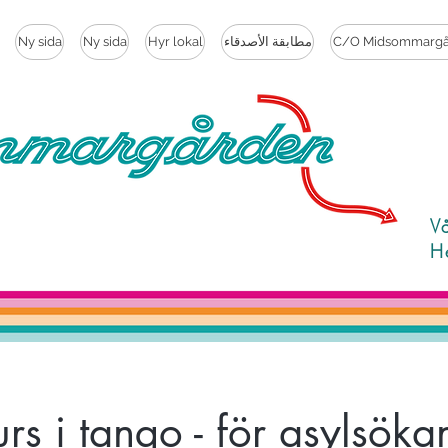
C/O Midsommargå
مطابقة الأصدقاء
Hyr lokal
Ny sida
Ny sida
V
H
rs i tango - för asylsök