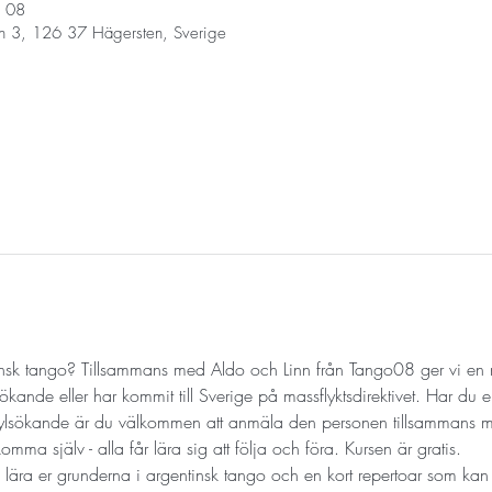
08 أكتوبر 2024، 7:00 م – 8:00 م
n 3, 126 37 Hägersten, Sverige
insk tango? Tillsammans med Aldo och Linn från Tango08 ger vi en n
ökande eller har kommit till Sverige på massflyktsdirektivet. Har du en
sylsökande är du välkommen att anmäla den personen tillsammans m
ma själv - alla får lära sig att följa och föra. Kursen är gratis.
i lära er grunderna i argentinsk tango och en kort repertoar som ka