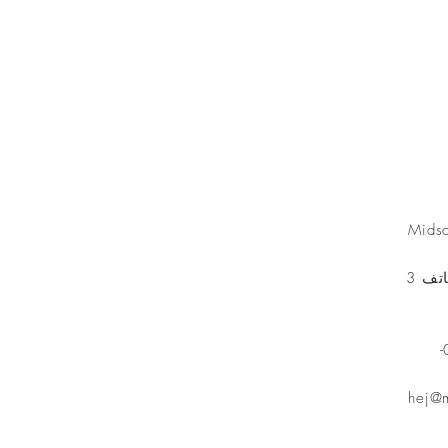
Minnesfond
Mids
مخطط الهاتف 3
هاتف: 070-
hej@