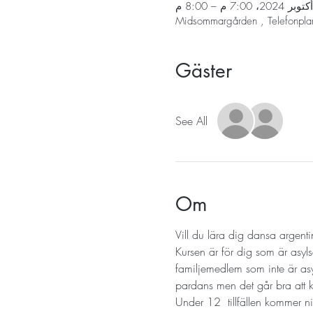
Midsommargården , Telefonpla
Gäster
See All
Om
Vill du lära dig dansa argent
Kursen är för dig som är asyls
familjemedlem som inte är a
pardans men det går bra att kom
Under 12  tillfällen kommer n