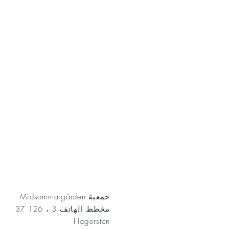
AKT
جمعية Midsommargården
مخطط الهاتف 3 ، 126 37
Hägersten