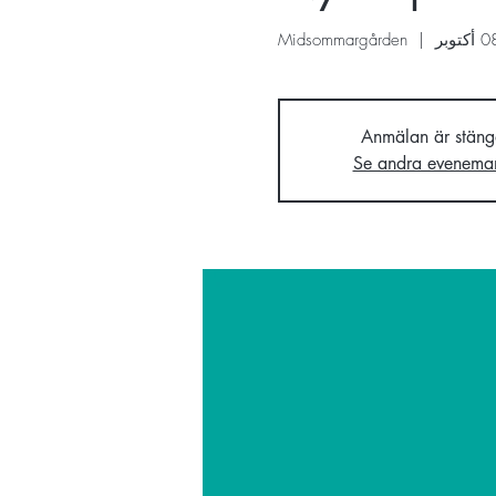
Midsommargården
  |  
Anmälan är stäng
Se andra evenema