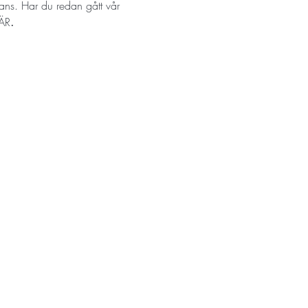
rdans. Har du redan gått vår 
ÄR
.