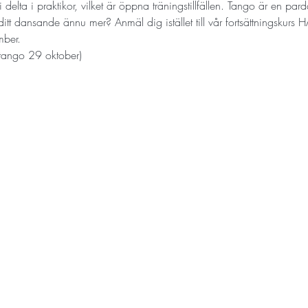
 delta i praktikor, vilket är öppna träningstillfällen. Tango är en pa
ditt dansande ännu mer? Anmäl dig istället till vår fortsättningskurs 
H
mber.
tango 29 oktober)