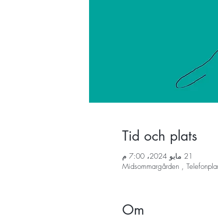
Tid och plats
21 مايو 2024، 7:00 م
Midsommargården , Telefonpla
Om