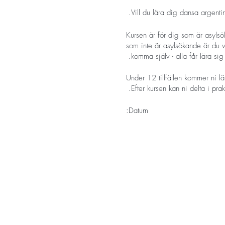
Vill du lära dig dansa argent
Kursen är för dig som är asylsök
som inte är asylsökande är du 
komma själv - alla får lära sig 
Under 12 tillfällen kommer ni l
Efter kursen kan ni delta i prakt
Datum:
5, 12, 19 mars
2, 9, 16, 23, 30 april
7, 14, 21 maj
:
Kursen leds av
Tango08
Tango08 ger workshops och kurs
Midsommargården och Afterwor
Vill du vara med? Skicka ett 