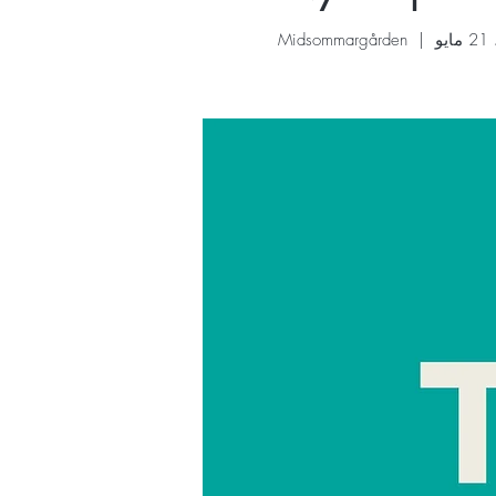
يو
  |  
Midsommargården