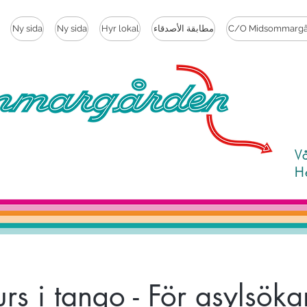
C/O Midsommargå
مطابقة الأصدقاء
Hyr lokal
Ny sida
Ny sida
V
H
rs i tango - För asylsök