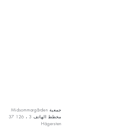
AKT
جمعية Midsommargården
مخطط الهاتف 3 ، 126 37
Hägersten