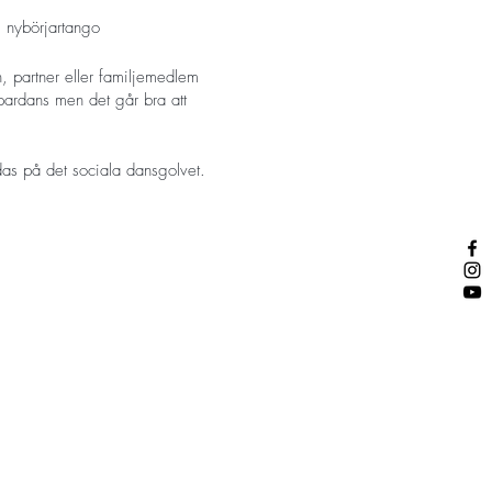
 nybörjartango.
n, partner eller familjemedlem
ardans men det går bra att
das på det sociala dansgolvet.
onga Alegria på