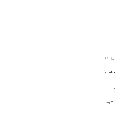
Minnesfond
Mids
مخطط الهاتف 3
هاتف: 070-
hej@