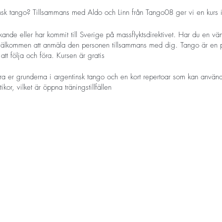
insk tango? Tillsammans med Aldo och Linn från Tango08 ger vi en kurs i
ande eller har kommit till Sverige på massflyktsdirektivet. Har du en vä
välkommen att anmäla den personen tillsammans med dig. Tango är en p
att följa och föra. Kursen är gratis.
ära er grunderna i argentinsk tango och en kort repertoar som kan använ
ikor, vilket är öppna träningstillfällen.
er i tango och håller i Milongas (öppna danskvällar), till exempel Mil
k Practica på Birkagården.
mail till anna@midsommargarden.se