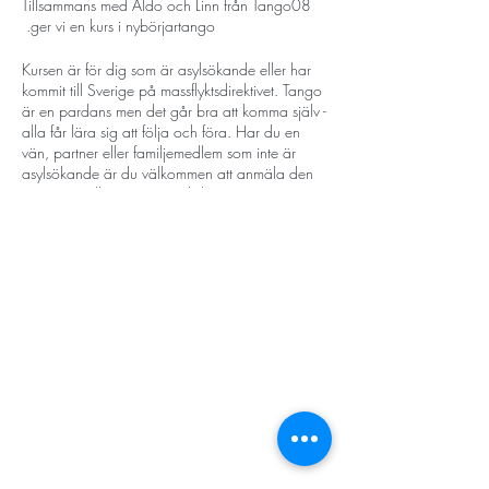
Tillsammans med Aldo och Linn från Tango08
ger vi en kurs i nybörjartango.
Kursen är för dig som är asylsökande eller har
kommit till Sverige på massflyktsdirektivet. Tango
är en pardans men det går bra att komma själv -
alla får lära sig att följa och föra. Har du en
vän, partner eller familjemedlem som inte är
asylsökande är du välkommen att anmäla den
personen tillsammans med dig.
Under 12 tillfällen kommer ni lära er grunderna i
argentinsk tango och en kort repertoar som kan
användas på det sociala dansgolvet. Efter
kursen kan ni delta i praktikor, vilket är öppna
träningstillfällen.
STORT TACK
:
Kursen leds av
Tango08
Stockholms stad
Stiftelsen Konung Oscar II:s och Drottning Sofias
Tango08 ger workshops och kurser i tango och
Guldbröllopsminne
håller i Milongas (öppna danskvällar), till
Hägersten-Älvsjö Stadsdelsförvaltning
exempel Milonga Alegria på
Länsstyrelsen i Stockholm
Midsommargården och Afterwork Practica på
Stiftelsen Kronprinsessan Margaretas Minnesfond
Birkagården.
Stiftelsen Maja & J.P. Åhlén
Äldreförvaltningen i Stockholm