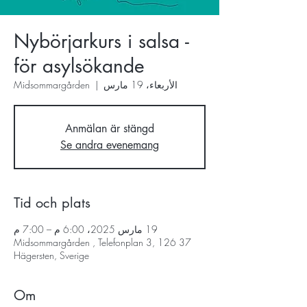
Nybörjarkurs i salsa -
för asylsökande
الأربعاء، 19 مارس
  |  
Midsommargården
Anmälan är stängd
Se andra evenemang
Tid och plats
19 مارس 2025، 6:00 م – 7:00 م
Midsommargården , Telefonplan 3, 126 37
Hägersten, Sverige
Om