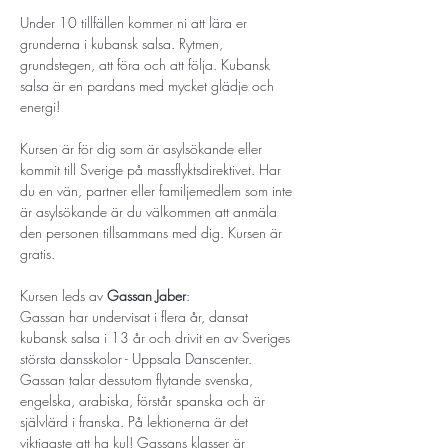
Under 10 tillfällen kommer ni att lära er 
grunderna i kubansk salsa. Rytmen, 
grundstegen, att föra och att följa. Kubansk 
salsa är en pardans med mycket glädje och 
energi!
Kursen är för dig som är asylsökande eller 
kommit till Sverige på massflyktsdirektivet. Har 
du en vän, partner eller familjemedlem som inte 
är asylsökande är du välkommen att anmäla 
den personen tillsammans med dig. Kursen är 
gratis. 
Kursen leds av 
Gassan Jaber
:
Gassan har undervisat i flera år, dansat 
kubansk salsa i 13 år och drivit en av Sveriges 
största dansskolor - Uppsala Danscenter. 
Gassan talar dessutom flytande svenska, 
engelska, arabiska, förstår spanska och är 
självlärd i franska. På lektionerna är det 
viktigaste att ha kul! Gassans klasser är 