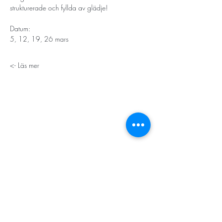
strukturerade och fyllda av glädje! 
Datum: 
5, 12, 19, 26 mars
Läs mer ->
STORT TACK
Stockholms stad
Stiftelsen Konung Oscar II:s och Drottning Sofias
Guldbröllopsminne
Hägersten-Älvsjö Stadsdelsförvaltning
Länsstyrelsen i Stockholm
Stiftelsen Kronprinsessan Margaretas Minnesfond
Stiftelsen Maja & J.P. Åhlén
Äldreförvaltningen i Stockholm
Stiftelsen Oscar Hirschs minne