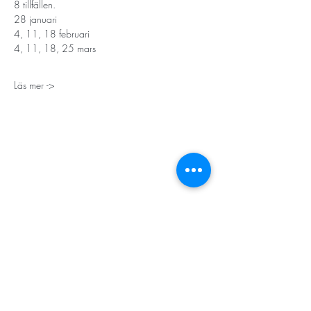
8 tillfällen. 
28 januari
4, 11, 18 februari
4, 11, 18, 25 mars 
Läs mer ->
STORT TACK
Stockholms stad
Stiftelsen Konung Oscar II:s och Drottning Sofias
Guldbröllopsminne
Hägersten-Älvsjö Stadsdelsförvaltning
Länsstyrelsen i Stockholm
Stiftelsen Kronprinsessan Margaretas Minnesfond
Stiftelsen Maja & J.P. Åhlén
Äldreförvaltningen i Stockholm
Stiftelsen Oscar Hirschs minne
Gålöstiftelsen