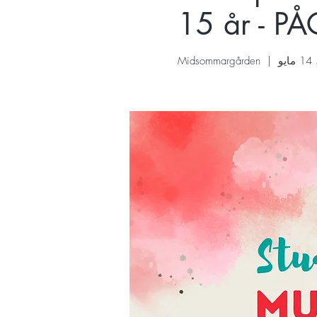
15 år - P
Midsommargården
  |  
ال