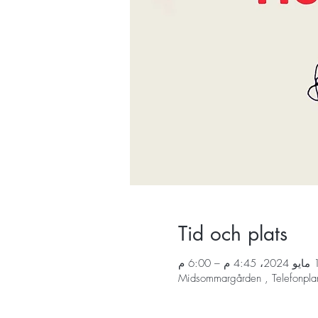
Tid och plats
14 مايو 20
Midsommargården , Telefonpla