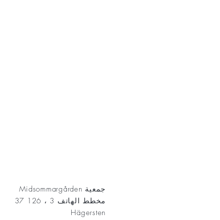
AKT
جمعية Midsommargården
مخطط الهاتف 3 ، 126 37
Hägersten