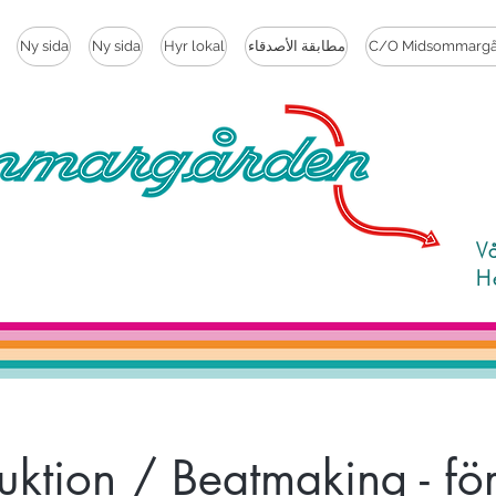
Ny sida
Ny sida
Hyr lokal
مطابقة الأصدقاء
C/O Midsommargå
V
H
ktion / Beatmaking - fö