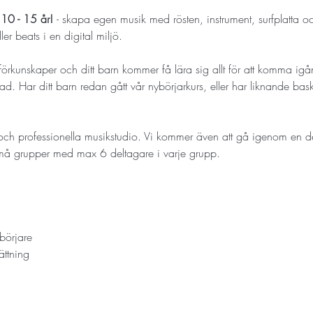
 10 - 15 år! 
- skapa egen musik med rösten, instrument, surfplatta o
er beats i en digital miljö.
 förkunskaper och ditt barn kommer få lära sig allt för att komma i
. Har ditt barn redan gått vår nybörjarkurs, eller har liknande bask
. 
och professionella musikstudio. Vi kommer även att gå igenom en del 
 små grupper med max 6 deltagare i varje grupp. 
börjare
ättning