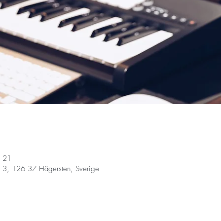
21 أكتوبر 2025، 4:45 م – 7:30 م
 3, 126 37 Hägersten, Sverige