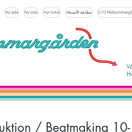
C/O Midsommargå
مطابقة الأصدقاء
Hyr lokal
Ny sida
Ny sida
V
H
uktion / Beatmaking 10-