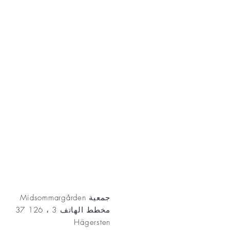
AKT
جمعية Midsommargården
مخطط الهاتف 3 ، 126 37
Hägersten