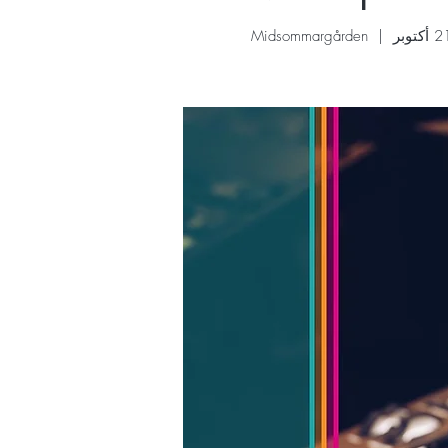
Midsommargården
  |  