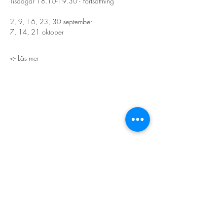
Tisdagar 18.10-19.30 - Fortsättning
2, 9, 16, 23, 30 september
7, 14, 21 oktober
Läs mer ->
STORT TACK
Stockholms stad
Stiftelsen Konung Oscar II:s och Drottning Sofias
Guldbröllopsminne
Hägersten-Älvsjö Stadsdelsförvaltning
Länsstyrelsen i Stockholm
Stiftelsen Kronprinsessan Margaretas Minnesfond
Stiftelsen Maja & J.P. Åhlén
Äldreförvaltningen i Stockholm
Stiftelsen Oscar Hirschs minne
Gålöstiftelsen