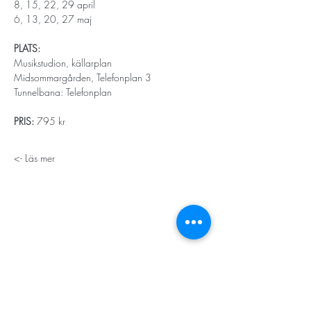
8, 15, 22, 29 april
6, 13, 20, 27 maj
PLATS:
Musikstudion, källarplan
Midsommargården, Telefonplan 3
Tunnelbana: Telefonplan
PRIS:
 795 kr 
Läs mer ->
STORT TACK
Stockholms stad
Stiftelsen Konung Oscar II:s och Drottning Sofias
Guldbröllopsminne