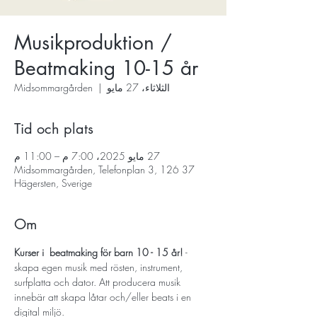
Musikproduktion /
Beatmaking 10-15 år
الثلاثاء، 27 مايو
  |  
Midsommargården
Tid och plats
27 مايو 2025، 7:00 م – 11:00 م
Midsommargården, Telefonplan 3, 126 37
Hägersten, Sverige
Om
Kurser i  beatmaking för barn 10 - 15 år! 
- 
skapa egen musik med rösten, instrument, 
surfplatta och dator. Att producera musik 
innebär att skapa låtar och/eller beats i en 
digital miljö.