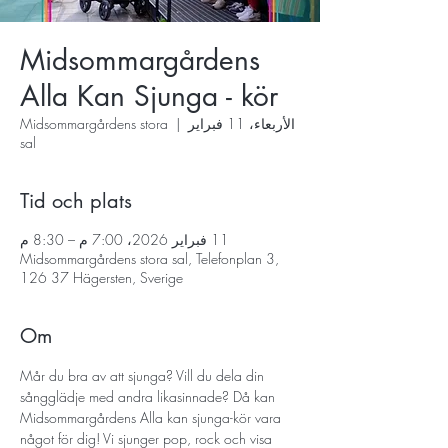
Midsommargårdens
Alla Kan Sjunga - kör
الأربعاء، 11 فبراير
  |  
Midsommargårdens stora
sal
Tid och plats
11 فبراير 2026، 7:00 م – 8:30 م
Midsommargårdens stora sal, Telefonplan 3,
126 37 Hägersten, Sverige
Om
Mår du bra av att sjunga? Vill du dela din 
sångglädje med andra likasinnade? Då kan 
Midsommargårdens Alla kan sjunga-kör vara 
något för dig! Vi sjunger pop, rock och visa 