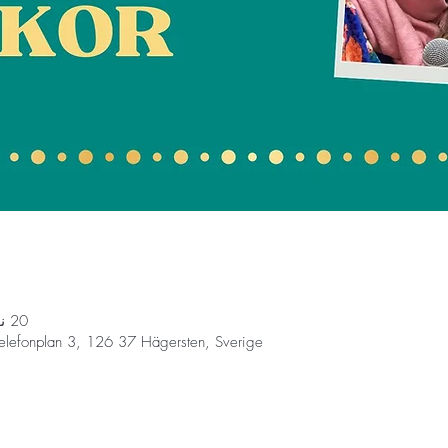
20 نوفمبر 2024، 7:00 م – 8:30 م
elefonplan 3, 126 37 Hägersten, Sverige