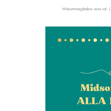
Midsommargårdens stora sal
  |