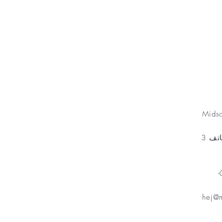
Minnesfond
Mids
مخطط الهاتف 3
هاتف: 070-
hej@