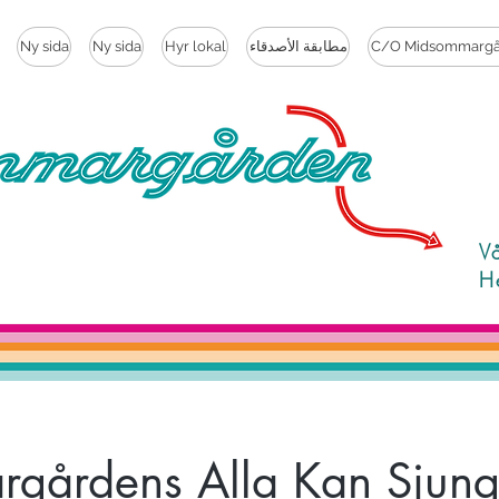
C/O Midsommargå
مطابقة الأصدقاء
Hyr lokal
Ny sida
Ny sida
V
H
gårdens Alla Kan Sjunga