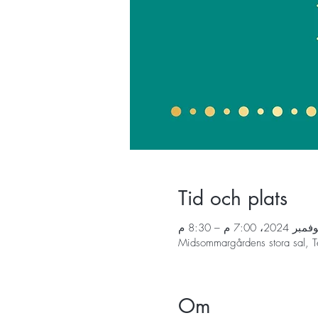
Tid och plats
Midsommargårdens stora sal, T
Om