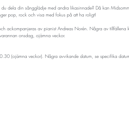
ll du dela din sångglädje med andra likasinnade? Då kan Midsomm
nger pop, rock och visa med fokus på att ha roligt!
 och ackompanjeras av pianist Andreas Norén. Några av tillfällena
s varannan onsdag, ojämna veckor. 
.30 (ojämna veckor). Några avvikande datum, se specifika datu