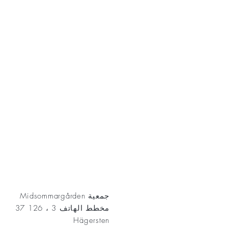
AKT
جمعية Midsommargården
مخطط الهاتف 3 ، 126 37
Hägersten