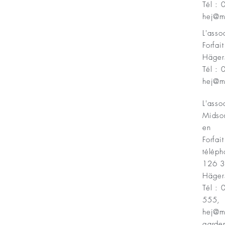
Tél :
Minnesfond
hej@m
L'ass
Forfai
Häger
Tél :
hej@m
L'asso
Midso
en
Forfait
téléph
126 
Häger
Tél :
555,
hej@m
garde