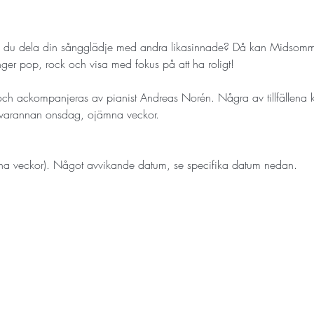
ll du dela din sångglädje med andra likasinnade? Då kan Midsomm
nger pop, rock och visa med fokus på att ha roligt!
 och ackompanjeras av pianist Andreas Norén. Några av tillfällena
s varannan onsdag, ojämna veckor. 
 veckor). Något avvikande datum, se specifika datum nedan. 