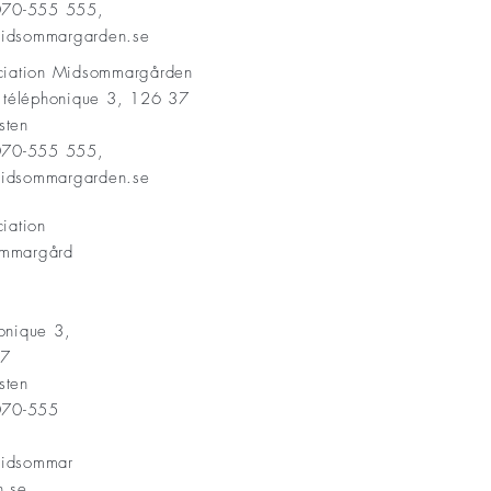
 070-555 555,
idsommargarden.se
ociation Midsommargården
t téléphonique 3, 126 37
sten
 070-555 555,
idsommargarden.se
ciation
mmargård
onique 3,
37
sten
 070-555
idsommar
n.se