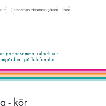
c Ami
L'association Midsommargården
More
årt gemensamma kulturhus -
emgården, på Telefonplan
 - kör