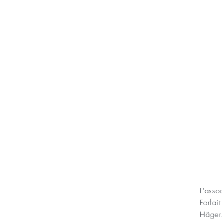
KONT
L'ass
Forfai
ning Sofias Guldbröllopsminne
Häger