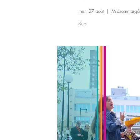
mer. 27 août
  |  
Midsommargård
Kurs