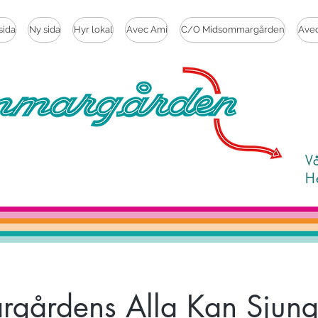
sida
Ny sida
Hyr lokal
Avec Ami
C/O Midsommargården
Ave
V
H
gårdens Alla Kan Sjunga