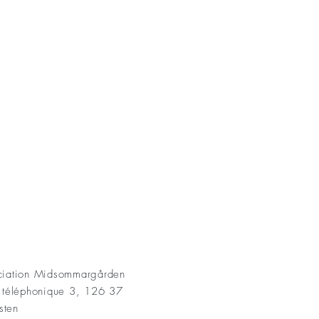
AKT
ociation Midsommargården
t téléphonique 3, 126 37
sten