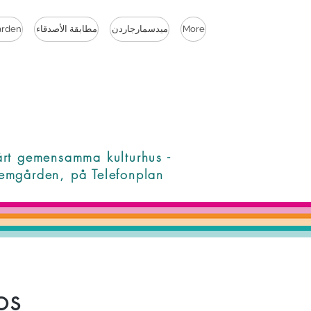
More
ميدسمارجاردن
مطابقة الأصدقاء
rden
årt gemensamma kulturhus -
emgården, på Telefonplan
os