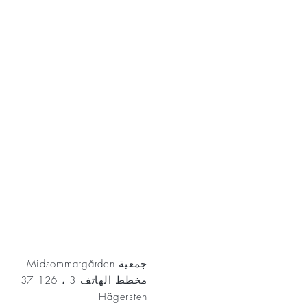
AKT
جمعية Midsommargården
مخطط الهاتف 3 ، 126 37
Hägersten