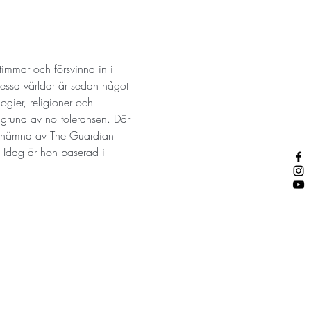
 timmar och försvinna in i 
essa världar är sedan något 
ogier, religioner och 
å grund av nolltoleransen. Där 
 utnämnd av The Guardian 
. Idag är hon baserad i 