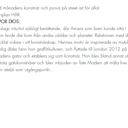
 månadens konstnär och prova på street art för alla! 
nplan 
HÄR. 
POR DIOS: 
slags intuitivt själsligt berättande, där Amara som barn kunde sitta i
om levde där kom från andra världar och planeter. Relationen med d
lat vidare i sitt konstnärskap. Hennes motiv är inspirerade av mytol
tidig ålder fann hon graffitikulturen, och flyttade till London 2012 p
stadens gator och etablera sig som konstnär. Hon blev bland annat
msta gatukonstnärer och blev inbjuden av Tate Modern att måla live
in ateljé som utgångspunkt…