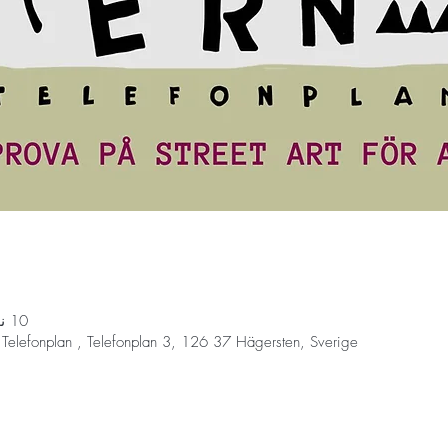
10 نوفمبر 2023، 3:00 م – 6:00 م
elefonplan , Telefonplan 3, 126 37 Hägersten, Sverige