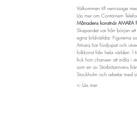
Välkommen till vernissage med
Läs mer om Containern Telefo
Månadens konstnär AMARA 
Skapandet var från början ett 
egna bildvärldar. Figurerna s
Amara har fördjupat och utveck
folkkonst från hela världen. I 
fick hon chansen att måla i 
som en av Storbritanniens frä
Stockholm och arbetar med s
Läs mer ->