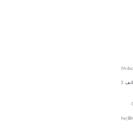
Minnesfond
Mids
مخطط الهاتف 3
هاتف: 070-
hej@