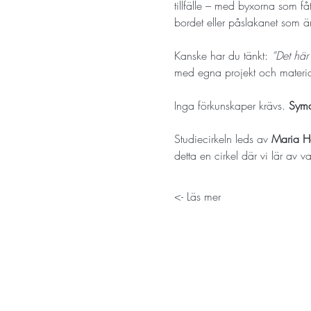
tillfälle – med byxorna som få
bordet eller påslakanet som är
Kanske har du tänkt: 
”Det här
med egna projekt och materia
Inga förkunskaper krävs. 
Syma
Studiecirkeln leds av 
Maria He
detta en cirkel där vi lär av
Läs mer ->