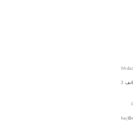
Minnesfond
Mids
مخطط الهاتف 3
هاتف: 070-
hej@