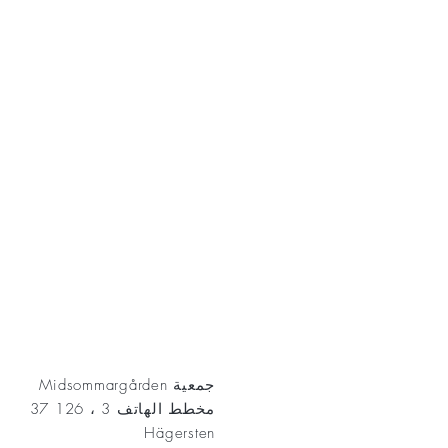
AKT
جمعية Midsommargården
مخطط الهاتف 3 ، 126 37
Hägersten