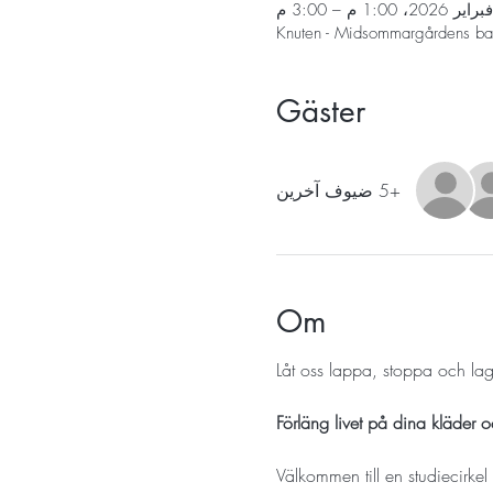
Knuten - Midsommargårdens ba
Gäster
+5 ضيوف آخرين
Om
Låt oss lappa, stoppa och la
Förläng livet på dina kläder oc
Välkommen till en
studiecirkel