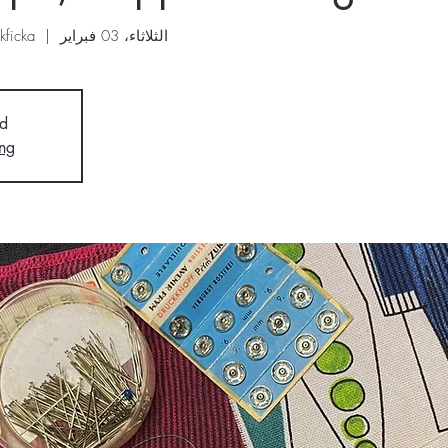
الثلاثاء، 03 فبراير
  |  
kficka
d
ng