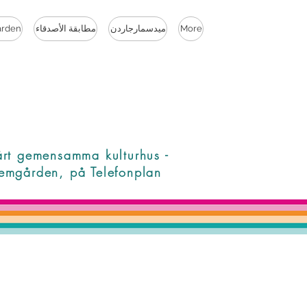
More
ميدسمارجاردن
مطابقة الأصدقاء
rden
årt gemensamma kulturhus -
emgården, på Telefonplan