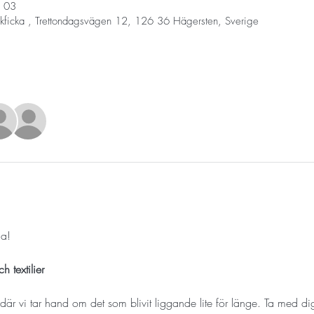
03 فبراير 2026، 1:00 م – 3:00 م
kficka , Trettondagsvägen 12, 126 36 Hägersten, Sverige
ga!
h textilier
där vi tar hand om det som blivit liggande lite för länge. Ta med di