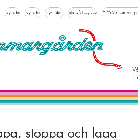
C/O Midsommargå
مطابقة الأصدقاء
Hyr lokal
Ny sida
Ny sida
V
H
ppa, stoppa och laga!