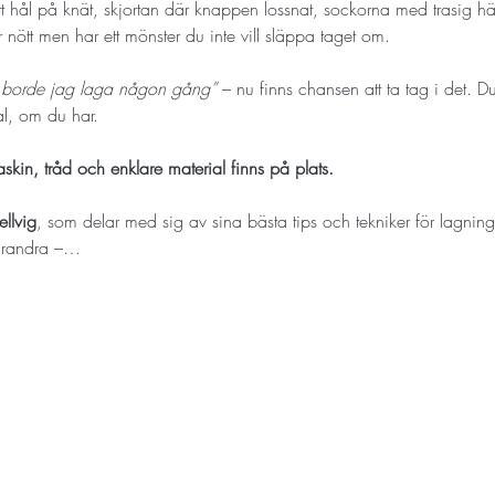
tt hål på knät, skjortan där knappen lossnat, sockorna med trasig hä
 nött men har ett mönster du inte vill släppa taget om.
 borde jag laga någon gång” 
– nu finns chansen att ta tag i det. 
l, om du har.
skin, tråd och enklare material finns på plats.
llvig
, som delar med sig av sina bästa tips och tekniker för lagning
 varandra –…