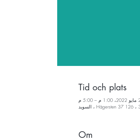
Tid och plats
م – 5:00 م
Om