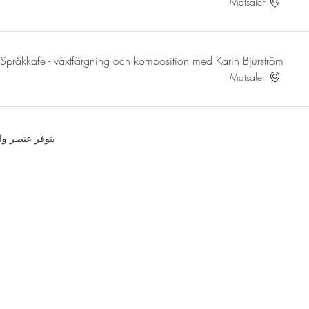
Matsalen
t Språkkafe - växtfärgning och komposition med Karin Bjurström.
Matsalen
يتوفر عنصر و