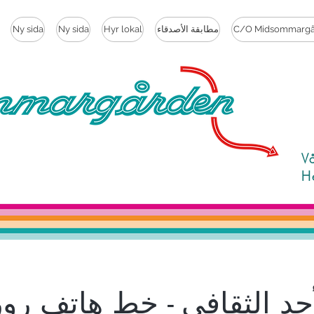
C/O Midsommargå
مطابقة الأصدقاء
Hyr lokal
Ny sida
Ny sida
V
H
أحد الثقافي - خط هاتف رو