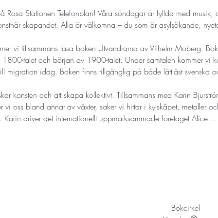
å Rosa Stationen Telefonplan! Våra söndagar är fyllda med musik, da
onstnär skapandet. Alla är välkomna – du som är asylsökande, nyetabler
er vi tillsammans läsa boken Utvandrarna av Vilhelm Moberg. Bok
t av 1800-talet och början av 1900-talet. Under samtalen kommer vi
l migration idag. Boken finns tillgänglig på både lättläst svenska och
rskar konsten och att skapa kollektivt. Tillsammans med Karin Bjurström 
vi oss bland annat av växter, saker vi hittar i kylskåpet, metaller o
 Karin driver det internationellt uppmärksammade företaget Alice…
Bokcirkel