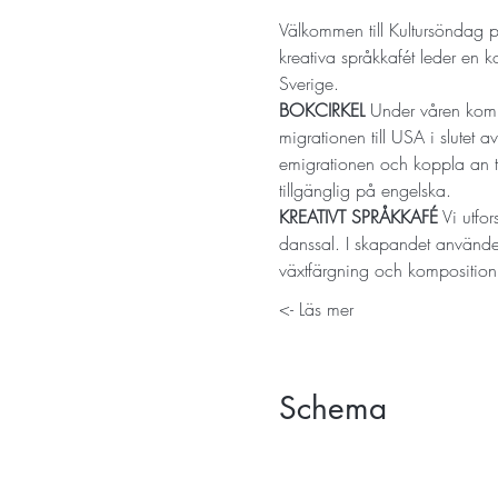
Välkommen till Kultursöndag p
kreativa språkkafét leder en k
Sverige.
BOKCIRKEL
 Under våren komm
migrationen till USA i slute
emigrationen och koppla an til
tillgänglig på engelska.
KREATIVT SPRÅKKAFÉ
 Vi utfo
danssal. I skapandet använder 
växtfärgning och komposition.
Läs mer ->
Schema