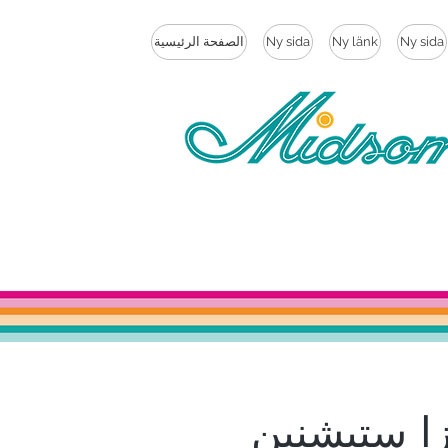
Ny sida
Ny länk
Ny sida
الصفحة الرئيسية
زا ستيشنين