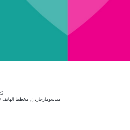
22 مايو 2022، 1:00 
ميدسومارجاردن, مخطط الهاتف 3 ، 126 37 Hägersten ، السويد