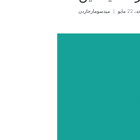
 22 مايو
  |  
ميدسومارجاردن