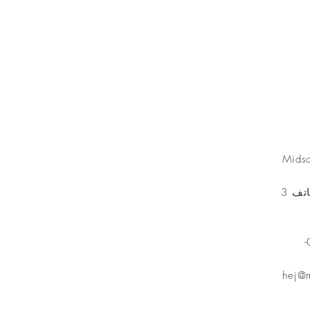
Minnesfond
Mids
مخطط الهاتف 3
هاتف: 070-
hej@