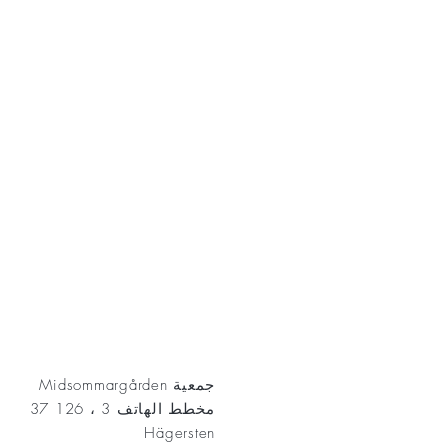
AKT
جمعية Midsommargården
مخطط الهاتف 3 ، 126 37
Hägersten