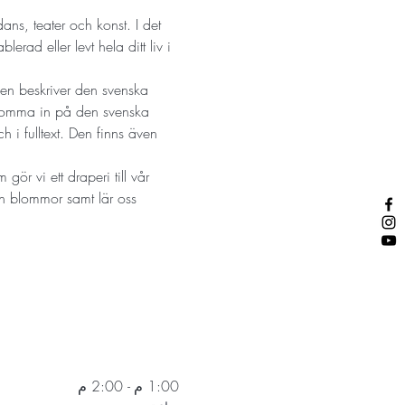
ns, teater och konst. I det 
ad eller levt hela ditt liv i 
en beskriver den svenska 
 komma in på den svenska 
 i fulltext. Den finns även 
gör vi ett draperi till vår 
ch blommor samt lär oss 
1:00 م - 2:00 م