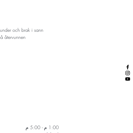
dunder och brak i sann 
på återvunnen 
1:00 م - 5:00 م