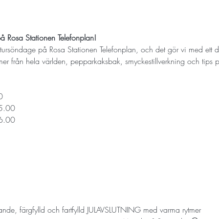
å Rosa Stationen Telefonplan!
ultursöndage på Rosa Stationen Telefonplan, och det gör vi med ett 
er från hela världen, pepparkaksbak, smyckestillverkning och tips 
0
15.00
16.00
nde, färgfylld och fartfylld JULAVSLUTNING med varma rytmer!