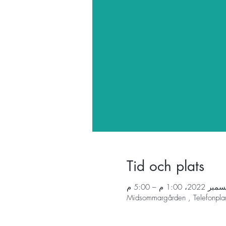
Tid och plats
Midsommargården , Telefonpla