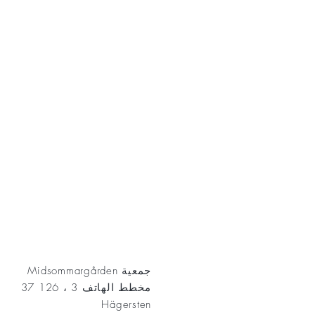
AKT
جمعية Midsommargården
مخطط الهاتف 3 ، 126 37
Hägersten