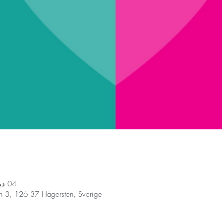
04 ديسمبر 2022، 1:00 م – 5:00 م
n 3, 126 37 Hägersten, Sverige