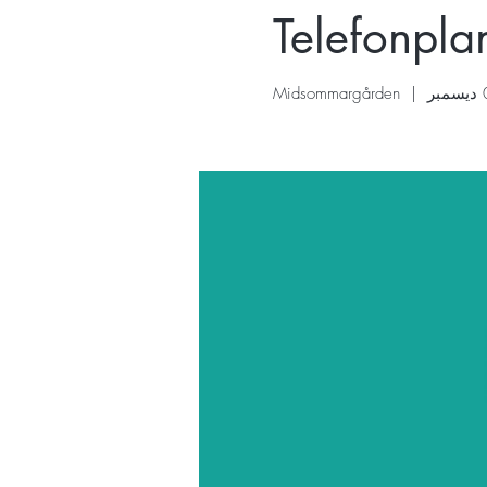
Telefonpla
Midsommargården
  |  