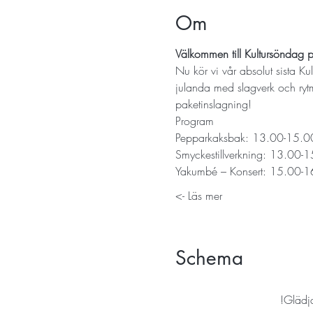
Om
Välkommen till Kultursöndag p
Nu kör vi vår absolut sista K
julanda med slagverk och rytm
paketinslagning! 
Program
Pepparkaksbak: 13.00-15.0
Smyckestillverkning: 13.00-
Yakumbé – Konsert: 15.00-
Läs mer ->
Schema
Glädja