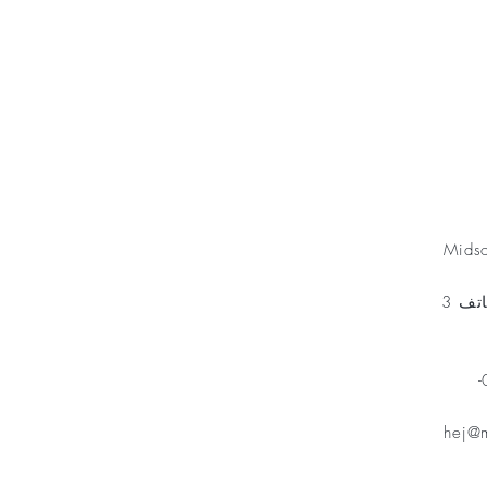
Minnesfond
Mids
مخطط الهاتف 3
هاتف: 070-
hej@