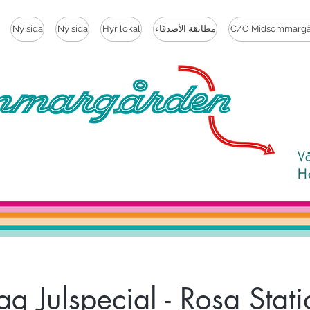
C/O Midsommargå
مطابقة الأصدقاء
Hyr lokal
Ny sida
Ny sida
V
H
ag Julspecial - Rosa Stat