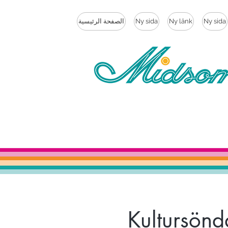
Ny sida
Ny länk
Ny sida
الصفحة الرئيسية
Kultursönd