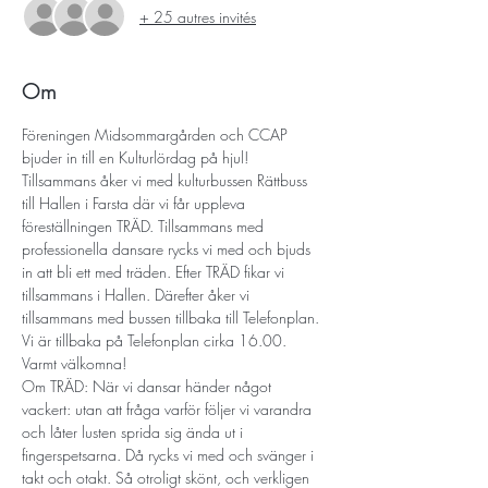
+ 25 autres invités
Om
Föreningen Midsommargården och CCAP 
bjuder in till en Kulturlördag på hjul!
Tillsammans åker vi med kulturbussen Rättbuss 
till Hallen i Farsta där vi får uppleva 
föreställningen TRÄD. Tillsammans med 
professionella dansare rycks vi med och bjuds 
in att bli ett med träden. Efter TRÄD fikar vi 
tillsammans i Hallen. Därefter åker vi 
tillsammans med bussen tillbaka till Telefonplan. 
Vi är tillbaka på Telefonplan cirka 16.00.  
Varmt välkomna!
Om TRÄD: När vi dansar händer något 
vackert: utan att fråga varför följer vi varandra 
och låter lusten sprida sig ända ut i 
fingerspetsarna. Då rycks vi med och svänger i 
takt och otakt. Så otroligt skönt, och verkligen 