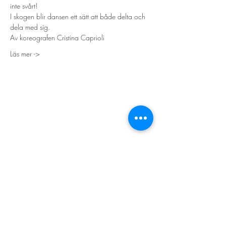
inte svårt!
I skogen blir dansen ett sätt att både delta och 
dela med sig.
Av koreografen Cristina Caprioli
Läs mer ->
STORT TACK
Stockholms stad
Stiftelsen Konung Oscar II:s och Drottning Sofias
Guldbröllopsminne
Hägersten-Älvsjö Stadsdelsförvaltning
Länsstyrelsen i Stockholm
Stiftelsen Kronprinsessan Margaretas Minnesfond
Stiftelsen Maja & J.P. Åhlén
Äldreförvaltningen i Stockholm
Stiftelsen Oscar Hirschs minne
Gålöstiftelsen
Makarna Malmqvists minne