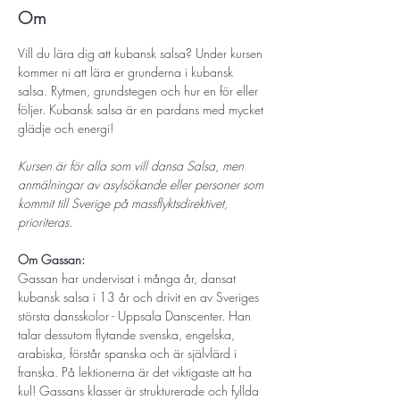
Om
Vill du lära dig att kubansk salsa? Under kursen 
kommer ni att lära er grunderna i kubansk 
salsa. Rytmen, grundstegen och hur en för eller 
följer. Kubansk salsa är en pardans med mycket 
glädje och energi!
Kursen är för alla som vill dansa Salsa, men 
anmälningar av asylsökande eller personer som 
kommit till Sverige på massflyktsdirektivet, 
prioriteras.
Om Gassan:
Gassan har undervisat i många år, dansat 
kubansk salsa i 13 år och drivit en av Sveriges 
största dansskolor - Uppsala Danscenter. Han 
talar dessutom flytande svenska, engelska, 
arabiska, förstår spanska och är självlärd i 
franska. På lektionerna är det viktigaste att ha 
kul! Gassans klasser är strukturerade och fyllda 