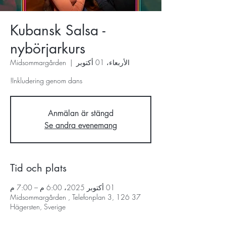
Kubansk Salsa -
nybörjarkurs
الأربعاء، 01 أكتوبر
  |  
Midsommargården
Inkludering genom dans!
Anmälan är stängd
Se andra evenemang
Tid och plats
01 أكتوبر 2025، 6:00 م – 7:00 م
Midsommargården , Telefonplan 3, 126 37
Hägersten, Sverige