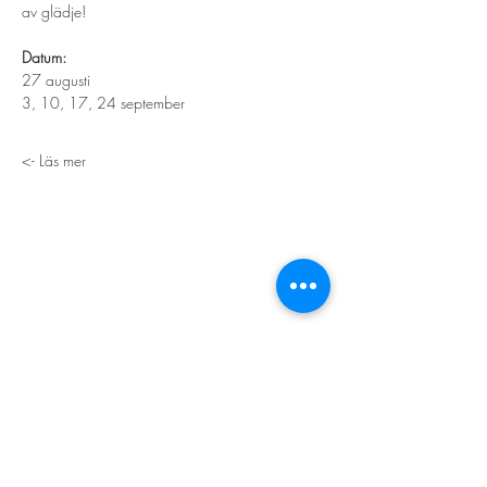
av glädje!
Datum: 
27 augusti
3, 10, 17, 24 september
Läs mer ->
STORT TACK
Stockholms stad
Stiftelsen Konung Oscar II:s och Drottning Sofias
Guldbröllopsminne
Hägersten-Älvsjö Stadsdelsförvaltning
Länsstyrelsen i Stockholm
Stiftelsen Kronprinsessan Margaretas Minnesfond
Stiftelsen Maja & J.P. Åhlén
Äldreförvaltningen i Stockholm