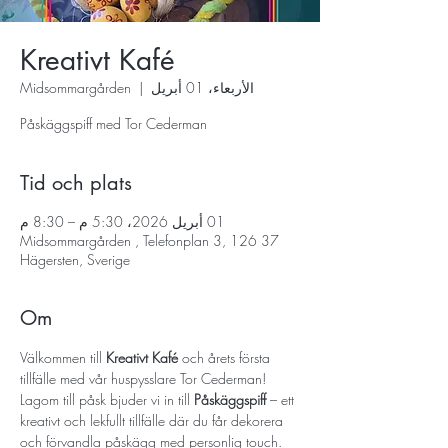
Kreativt Kafé
الأربعاء، 01 أبريل
  |  
Midsommargården
Påskäggspiff med Tor Cederman
Tid och plats
01 أبريل 2026، 5:30 م – 8:30 م
Midsommargården , Telefonplan 3, 126 37
Hägersten, Sverige
Om
Välkommen till 
Kreativt Kafé
 och årets första 
tillfälle med vår huspysslare Tor Cederman! 
Lagom till påsk bjuder vi in till 
Påskäggspiff
 – ett 
kreativt och lekfullt tillfälle där du får dekorera 
och förvandla påskägg med personlig touch.