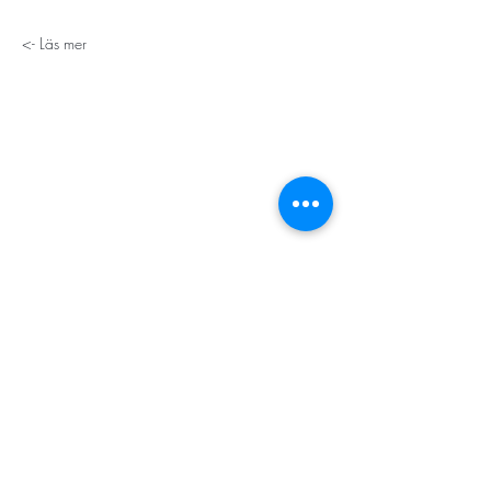
Läs mer ->
STORT TACK
Stockholms stad
Stiftelsen Konung Oscar II:s och Drottning Sofias
Guldbröllopsminne
Hägersten-Älvsjö Stadsdelsförvaltning
Länsstyrelsen i Stockholm
Stiftelsen Kronprinsessan Margaretas Minnesfond
Stiftelsen Maja & J.P. Åhlén
Äldreförvaltningen i Stockholm
Stiftelsen Oscar Hirschs minne
Gålöstiftelsen
Makarna Malmqvists minne
ABF i Stockholm
Söderbergs Bageri
Ica Nära Telefonplan​​