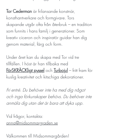
Tor Cederman
 är frilansande konstnär, 
konsthantverkare och formgivare. Tors 
skapande utgår ofta från återbruk – en tradition 
som funnits i hans familj i generationer. Som 
kreativ ciceron och inspiratör guidar han dig 
genom material, färg och form.
Under året kan du skapa med Tor vid tre 
tillfällen. I höst är han tillbaka med 
FörSKRÄCKligt pyssel
 och 
Turbojul
 – fritt fram för 
kuslig kreativitet och kitschiga dekorationer.
Fri entré. Du behöver inte ha med dig något 
och inga förkunskaper behövs. Du behöver inte 
anmäla dig utan det är bara att dyka upp.
Vid frågor, kontakta: 
anna@midsommargraden.se
Välkommen till Midsommargården!