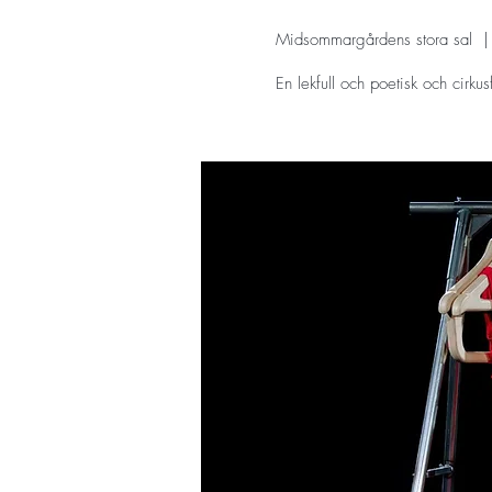
Midsommargårdens stora sal
  |
En lekfull och poetisk och cirkus