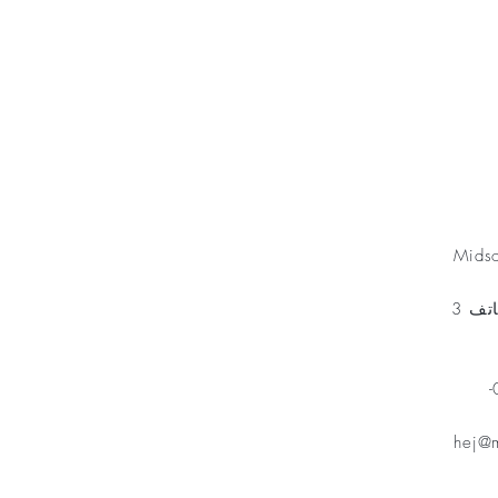
Minnesfond
Mids
مخطط الهاتف 3
هاتف: 070-
hej@