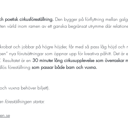
ch poetisk cirkusföreställning.
 Den bygger på förflyttning mellan gal
iten värld inom ramen av ett ganska begränsat utrymme där relationer
ftakrobat och jobbar på högre höjder, får med så pass låg höjd och
apen” nya förutsättningar som öppnar upp för kreativa påhitt. Det är e
. Resultatet är en 
30 minuter lång cirkusupplevelse som överraskar me
lös föreställning 
som passar både barn och vuxna. 
och vuxna behöver biljett).
föreställningen startar.
en.se