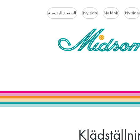
الصفحة الرئيسية
Ny sida
Ny länk
Ny sida
Klädställn