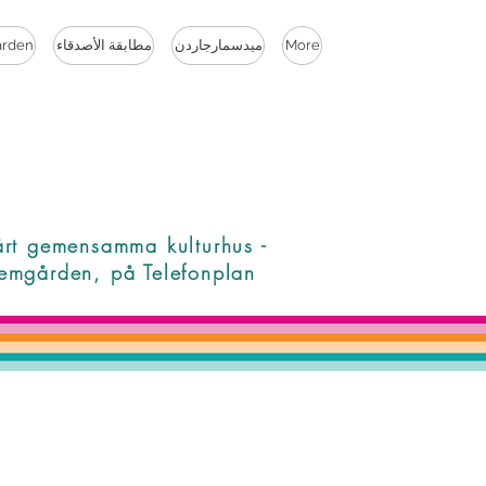
rden
مطابقة الأصدقاء
ميدسمارجاردن
More
årt gemensamma kulturhus -
emgården, på Telefonplan