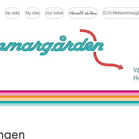
Ny sida
Ny sida
Hyr lokal
مطابقة الأصدقاء
C/O Midsommargå
V
H
ingen