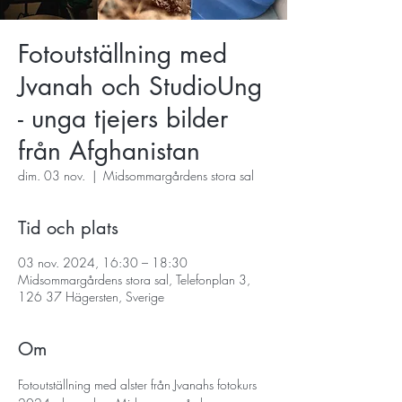
Fotoutställning med
Jvanah och StudioUng
- unga tjejers bilder
från Afghanistan
dim. 03 nov.
  |  
Midsommargårdens stora sal
Tid och plats
03 nov. 2024, 16:30 – 18:30
Midsommargårdens stora sal, Telefonplan 3,
126 37 Hägersten, Sverige
Om
Fotoutställning med alster från Jvanahs fotokurs 