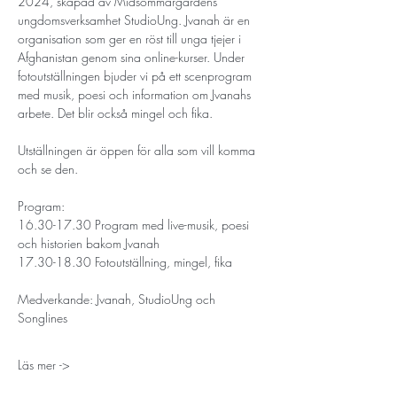
2024, skapad av Midsommargårdens 
ungdomsverksamhet StudioUng. Jvanah är en 
organisation som ger en röst till unga tjejer i 
Afghanistan genom sina online-kurser. Under 
fotoutställningen bjuder vi på ett scenprogram 
med musik, poesi och information om Jvanahs 
arbete. Det blir också mingel och fika.
Utställningen är öppen för alla som vill komma 
och se den. 
Program: 
16.30-17.30 Program med live-musik, poesi 
och historien bakom Jvanah
17.30-18.30 Fotoutställning, mingel, fika
Medverkande: Jvanah, StudioUng och 
Songlines
Läs mer ->