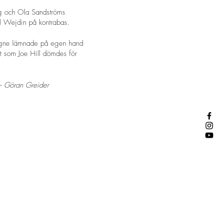
g och Ola Sandströms
el Wejdin på kontrabas.
 Signe lämnade på egen hand
gt som Joe Hill dömdes för
– Göran Greider
nya överskridande landskap