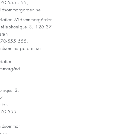
 070-555 555,
idsommargarden.se
ociation Midsommargården
t téléphonique 3, 126 37
sten
 070-555 555,
idsommargarden.se
ciation
mmargård
onique 3,
37
sten
 070-555
idsommar
n.se