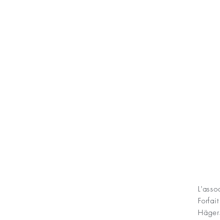
KONT
L'ass
Forfai
ning Sofias Guldbröllopsminne
Häger