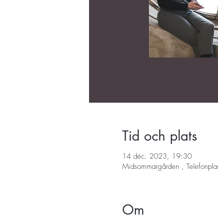
Tid och plats
14 déc. 2023, 19:30
Midsommargården , Telefonpla
Om