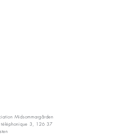
AKT
ociation Midsommargården
t téléphonique 3, 126 37
sten