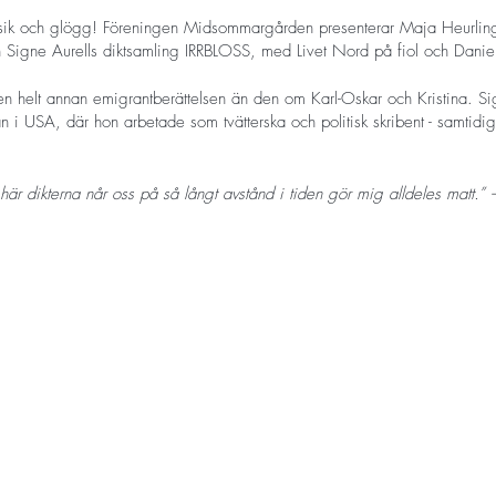
usik och glögg! Föreningen Midsommargården presenterar Maja Heurlin
n Signe Aurells diktsamling IRRBLOSS, med Livet Nord på fiol och Dani
 en helt annan emigrantberättelsen än den om Karl-Oskar och Kristina.
n i USA, där hon arbetade som tvätterska och politisk skribent - samtidi
är dikterna når oss på så långt avstånd i tiden gör mig alldeles matt.”
azz och pop från sextio- och sjuttiotalet bjuds vi med på en resa genom 
exter och hens person. Det personliga berättandet står i centrum.