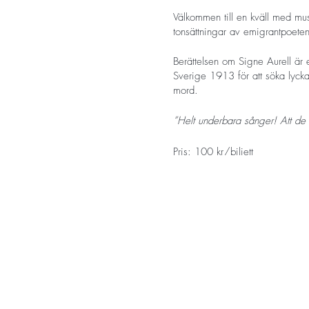
Välkommen till en kväll med m
tonsättningar av emigrantpoete
Berättelsen om Signe Aurell är
Sverige 1913 för att söka lycka
mord.
”Helt underbara sånger! Att de h
Pris: 100 kr/biljett
Köp din biljett
HÄR
FACEBOOKEVENEMANG
Support: Charlie Brolund
I gränstrakterna av folkrock, j
bestående av Charlies tankar, t
Välkommen!