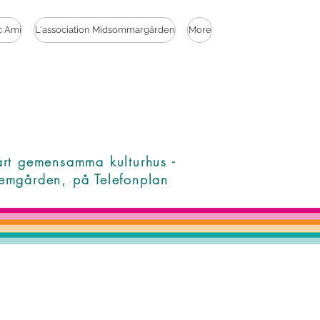
c Ami
L'association Midsommargården
More
årt gemensamma kulturhus -
emgården, på Telefonplan