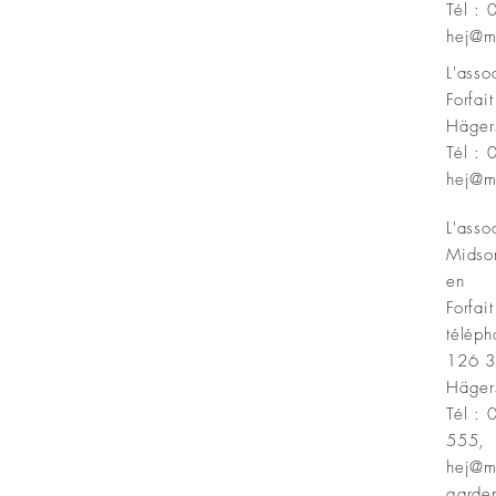
Tél :
Minnesfond
hej@m
L'ass
Forfai
Häger
Tél :
hej@m
L'asso
Midso
en
Forfait
téléph
126 
Häger
Tél :
555,
hej@m
garde