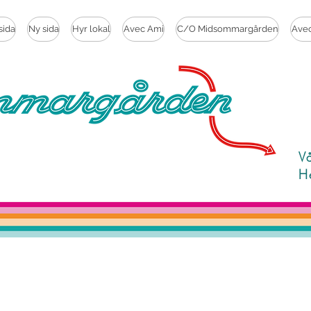
sida
Ny sida
Hyr lokal
Avec Ami
C/O Midsommargården
Ave
V
H