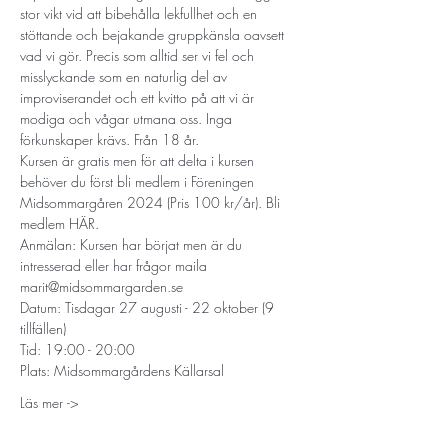
stor vikt vid att bibehålla lekfullhet och en 
stöttande och bejakande gruppkänsla oavsett 
vad vi gör. Precis som alltid ser vi fel och 
misslyckande som en naturlig del av 
improviserandet och ett kvitto på att vi är 
modiga och vågar utmana oss. Inga 
förkunskaper krävs. Från 18 år.
Kursen är gratis men för att delta i kursen 
behöver du först bli medlem i Föreningen 
Midsommargåren 2024 (Pris 100 kr/år). Bli 
medlem 
HÄR
. 
Anmälan: Kursen har börjat men är du 
intresserad eller har frågor maila 
marit@midsommargarden.se 
Datum: Tisdagar 27 augusti - 22 oktober (9 
tillfällen)
Tid: 19:00 - 20:00
Plats: Midsommargårdens Källarsal
Läs mer ->